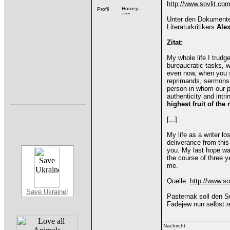
http://www.sovlit.co
Unter den Dokumenten
Literaturkritikers
Ale
Zitat:
My whole life I trudg
bureaucratic tasks, 
even now, when you su
reprimands, sermons,
person in whom our pe
authenticity and int
highest fruit of th
[...]
My life as a writer lo
deliverance from this
you. My last hope was
the course of three y
me.
Quelle:
http://www.so
Save Ukraine!
Pasternak soll den S
Fadejew nun selbst
r