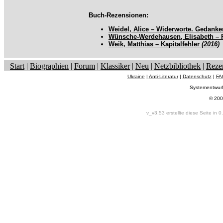
Buch-Rezensionen:
Weidel, Alice – Widerworte. Gedank
Wünsche-Werdehausen, Elisabeth – R
Weik, Matthias – Kapitalfehler
(2016)
Start
|
Biographien
|
Forum
|
Klassiker
|
Neu
|
Netzbibliothek
|
Reze
Ukraine
|
Anti-Literatur
|
Datenschutz
|
FA
Systementwur
© 200
v_v3.53 erstellte diese Seite in 