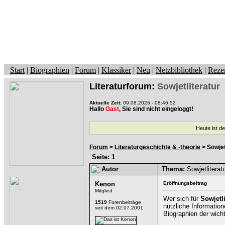
Start
|
Biographien
|
Forum
|
Klassiker
|
Neu
|
Netzbibliothek
|
Reze
Literaturforum:
Sowjetliteratur
Aktuelle Zeit:
09.08.2026 - 08:46:52
Hallo
Gast
, Sie sind nicht eingeloggt!
Heute ist d
Forum
>
Literaturgeschichte & -theorie
> Sowjet
Seite: 1
Autor
Thema:
Sowjetliterat
Kenon
Eröffnungsbeitrag
Mitglied
Wer sich für
Sowjetli
1519
Forenbeiträge
nützliche Informati
seit dem 02.07.2001
Biographien der wich