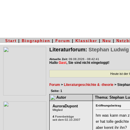
Start
|
Biographien
|
Forum
|
Klassiker
|
Neu
|
Netzb
Literaturforum:
Stephan Ludwig
Aktuelle Zeit:
09.08.2026 - 08:42:41
Hallo
Gast
, Sie sind nicht eingeloggt!
Heute ist der
Forum
>
Literaturgeschichte & -theorie
> Stephan
Seite: 1
Autor
Thema:
Stephan Lu
AuroraDupont
Eröffnungsbeitrag
Mitglied
hm was kann man z
4
Forenbeiträge
seit dem 02.10.2007
er hat tolle gedichte
aber kennt ihr ihn?