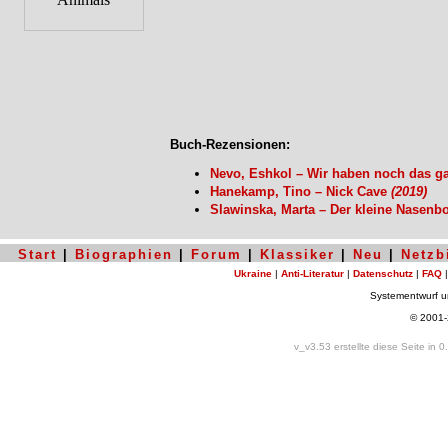
Buch-Rezensionen:
Nevo, Eshkol – Wir haben noch das 
Hanekamp, Tino – Nick Cave
(2019)
Slawinska, Marta – Der kleine Nasenb
Start
|
Biographien
|
Forum
|
Klassiker
|
Neu
|
Netzb
Ukraine
|
Anti-Literatur
|
Datenschutz
|
FAQ
Systementwurf 
© 2001
v_v3.53 erstellte diese Seite in 