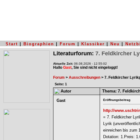
Start
|
Biographien
|
Forum
|
Klassiker
|
Neu
|
Netzb
Literaturforum:
7. Feldkircher Ly
Aktuelle Zeit:
06.08.2026 - 12:55:02
Hallo
Gast
, Sie sind nicht eingeloggt!
Forum
>
Ausschreibungen
> 7. Feldkircher Lyrik
Seite: 1
Autor
Thema:
7. Feldkirch
Gast
Eröffnungsbeitrag
http://www.uschtri
= 7. Feldkircher Lyri
Lyrik (unveröffentlich
einreichen bis zum 
Dotation: 1.Preis: 1