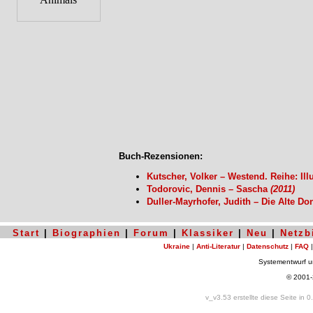
Buch-Rezensionen:
Kutscher, Volker – Westend. Reihe: Ill
Todorovic, Dennis – Sascha
(2011)
Duller-Mayrhofer, Judith – Die Alte D
Start
|
Biographien
|
Forum
|
Klassiker
|
Neu
|
Netzb
Ukraine
|
Anti-Literatur
|
Datenschutz
|
FAQ
Systementwurf 
© 2001
v_v3.53 erstellte diese Seite in 