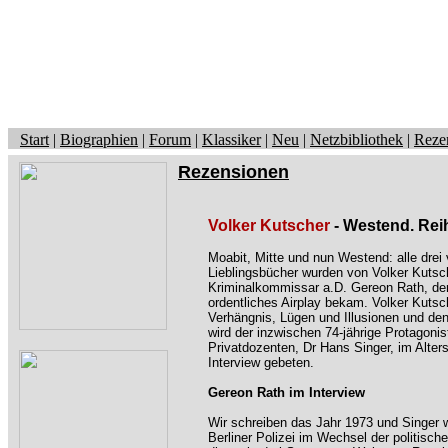
Start
|
Biographien
|
Forum
|
Klassiker
|
Neu
|
Netzbibliothek
|
Reze
Rezensionen
Volker Kutscher
- Westend. Reih
Moabit, Mitte und nun Westend: alle drei 
Lieblingsbücher wurden von Volker Kutsc
Kriminalkommissar a.D. Gereon Rath, de
ordentliches Airplay bekam. Volker Kutsc
Verhängnis, Lügen und Illusionen und den
wird der inzwischen 74-jährige Protagoni
Privatdozenten, Dr Hans Singer, im Alte
Interview gebeten.
Gereon Rath im Interview
Wir schreiben das Jahr 1973 und Singer wi
Berliner Polizei im Wechsel der politisc