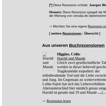
[*]
Diese Rezension schrieb:
Juergen W
Hinweis:
Diese Rezension spiegelt die M
der Meinung von versalia.de übereinstim
-> Möchten Sie eine eigene
Rezension ve
[ weitere
Rezensionen
: Übersicht ]
Aus unseren
Buchrezensionen
Higgins, Colin
:
Harold und Maude
Gleich zwei gesellschaftliche Ta
werden in dieser liebevoll gesch
Tragikomödie torpediert: der
selbstbestimmte Tod und die Liebe zwisch
und Jung. Im Gegensatz zu weiterverbreit
Lolita-Sujets hat sich das Liebesverhältnis
Altersunterschied hier nämlich genau umg
Harold ist gerade mal 19 und Maude
…
[...
->
Rezension lesen