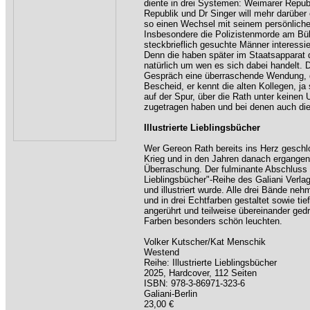
diente in drei Systemen: Weimarer Republ
Republik und Dr Singer will mehr darüber
so einen Wechsel mit seinem persönlich
Insbesondere die Polizistenmorde am Bü
steckbrieflich gesuchte Männer interessie
Denn die haben später im Staatsapparat d
natürlich um wen es sich dabei handel
Gespräch eine überraschende Wendung, d
Bescheid, er kennt die alten Kollegen, ja 
auf der Spur, über die Rath unter keinen 
zugetragen haben und bei denen auch die
Illustrierte Lieblingsbücher
Wer Gereon Rath bereits ins Herz geschl
Krieg und in den Jahren danach ergangen 
Überraschung. Der fulminante Abschluss d
Lieblingsbücher"-Reihe des Galiani Verlag
und illustriert wurde. Alle drei Bände ne
und in drei Echtfarben gestaltet sowie ti
angerührt und teilweise übereinander ged
Farben besonders schön leuchten.
Volker Kutscher/Kat Menschik
Westend
Reihe: Illustrierte Lieblingsbücher
2025, Hardcover, 112 Seiten
ISBN: 978-3-86971-323-6
Galiani-Berlin
23,00 €