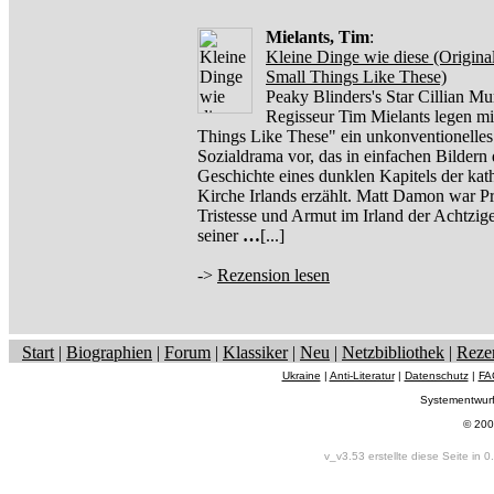
Mielants, Tim
:
Kleine Dinge wie diese (Originalt
Small Things Like These)
Peaky Blinders's Star Cillian M
Regisseur Tim Mielants legen mi
Things Like These" ein unkonventionelles
Sozialdrama vor, das in einfachen Bildern 
Geschichte eines dunklen Kapitels der kat
Kirche Irlands erzählt. Matt Damon war P
Tristesse und Armut im Irland der Achtzige
seiner
…
[...]
->
Rezension lesen
Start
|
Biographien
|
Forum
|
Klassiker
|
Neu
|
Netzbibliothek
|
Reze
Ukraine
|
Anti-Literatur
|
Datenschutz
|
FA
Systementwur
© 200
v_v3.53 erstellte diese Seite in 