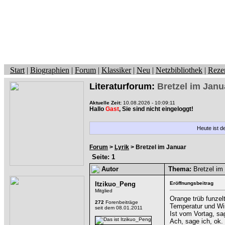
Start
|
Biographien
|
Forum
|
Klassiker
|
Neu
|
Netzbibliothek
|
Reze
Literaturforum:
Bretzel im Janu
Aktuelle Zeit:
10.08.2026 - 10:09:11
Hallo
Gast
, Sie sind nicht eingeloggt!
Heute ist d
Forum
>
Lyrik
> Bretzel im Januar
Seite: 1
Autor
Thema:
Bretzel im
Itzikuo_Peng
Eröffnungsbeitrag
Mitglied
Orange trüb funzel
272
Forenbeiträge
Temperatur und Wi
seit dem 08.01.2011
Ist vom Vortag, sag
Ach, sage ich, ok.