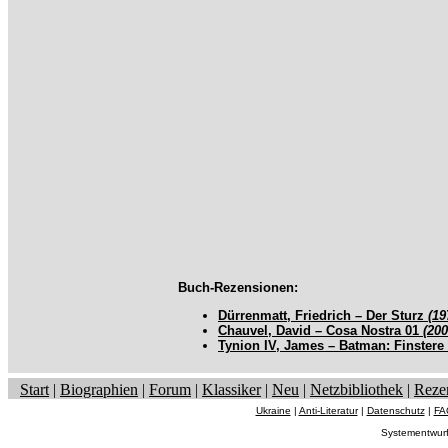
Buch-Rezensionen:
Dürrenmatt, Friedrich – Der Sturz
(19
Chauvel, David – Cosa Nostra 01
(200
Tynion IV, James – Batman: Finstere
Start
|
Biographien
|
Forum
|
Klassiker
|
Neu
|
Netzbibliothek
|
Reze
Ukraine
|
Anti-Literatur
|
Datenschutz
|
FA
Systementwur