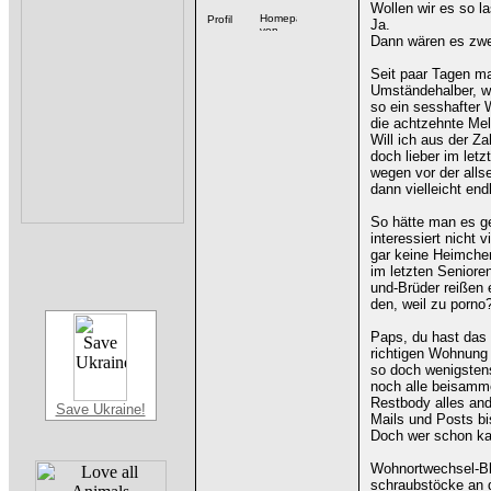
Wollen wir es so la
Ja.
Dann wären es zwei
Seit paar Tagen m
Umständehalber, wi
so ein sesshafter 
die achtzehnte Mel
Will ich aus der Z
doch lieber im let
wegen vor der allse
dann vielleicht en
So hätte man es g
interessiert nicht v
gar keine Heimchen
im letzten Seniore
und-Brüder reißen
den, weil zu porno?
Paps, du hast das 
richtigen Wohnung
so doch wenigstens
noch alle beisamme
Restbody alles ande
Save Ukraine!
Mails und Posts bi
Doch wer schon ka
Wohnortwechsel-Blu
schraubstöcke an 