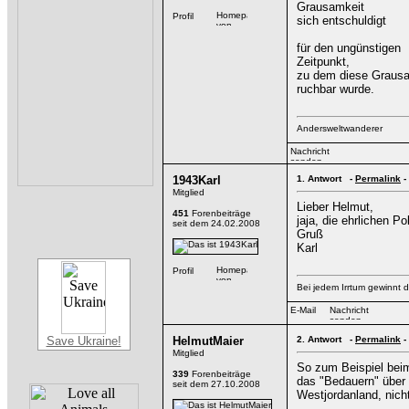
Grausamkeit
sich entschuldigt
für den ungünstigen
Zeitpunkt,
zu dem diese Graus
ruchbar wurde.
Andersweltwanderer
1943Karl
1.
Antwort -
Permalink
-
Mitglied
Lieber Helmut,
451
Forenbeiträge
jaja, die ehrlichen Po
seit dem 24.02.2008
Gruß
Karl
Bei jedem Irrtum gewinnt d
Save Ukraine!
HelmutMaier
2.
Antwort -
Permalink
-
Mitglied
So zum Beispiel beim
339
Forenbeiträge
das "Bedauern" über 
seit dem 27.10.2008
Westjordanland, nich