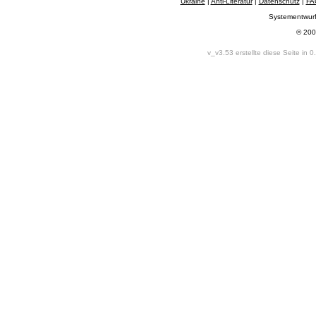
Ukraine
|
Anti-Literatur
|
Datenschutz
|
FA
Systementwur
© 200
v_v3.53 erstellte diese Seite in 