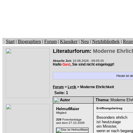
Start
|
Biographien
|
Forum
|
Klassiker
|
Neu
|
Netzbibliothek
|
Reze
Literaturforum:
Moderne Ehrlic
Aktuelle Zeit:
10.08.2026 - 09:05:20
Hallo
Gast
, Sie sind nicht eingeloggt!
Heute ist d
Forum
>
Lyrik
> Moderne Ehrlichkeit
Seite: 1
Autor
Thema:
Moderne Ehrl
HelmutMaier
Eröffnungsbeitrag
Mitglied
Besonders ehrlich
339
Forenbeiträge
ist heutzutage
seit dem 27.10.2008
ein Minister,
wenn er nach begang