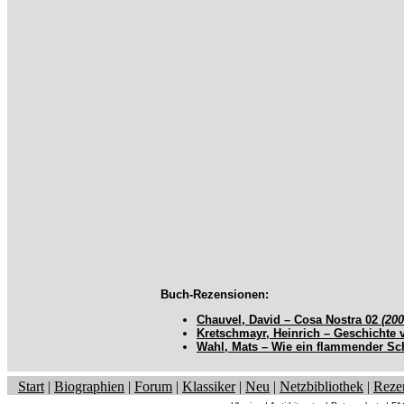
Buch-Rezensionen:
Chauvel, David – Cosa Nostra 02
(200
Kretschmayr, Heinrich – Geschichte
Wahl, Mats – Wie ein flammender Sc
Start
|
Biographien
|
Forum
|
Klassiker
|
Neu
|
Netzbibliothek
|
Reze