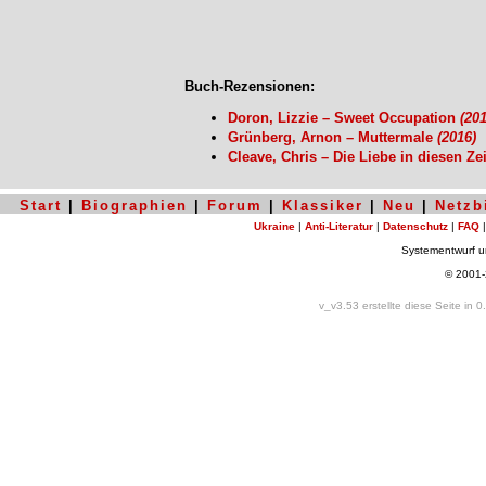
Buch-Rezensionen:
Doron, Lizzie – Sweet Occupation
(201
Grünberg, Arnon – Muttermale
(2016)
Cleave, Chris – Die Liebe in diesen Ze
Start
|
Biographien
|
Forum
|
Klassiker
|
Neu
|
Netzb
Ukraine
|
Anti-Literatur
|
Datenschutz
|
FAQ
Systementwurf 
© 2001
v_v3.53 erstellte diese Seite in 