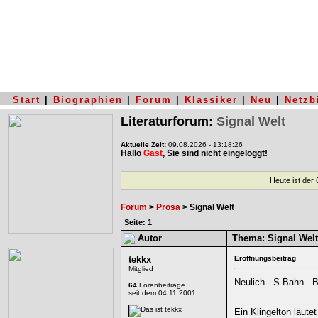
Start
|
Biographien
|
Forum
|
Klassiker
|
Neu
|
Netzb
Literaturforum:
Signal Welt
Aktuelle Zeit:
09.08.2026 - 13:18:26
Hallo
Gast
, Sie sind nicht eingeloggt!
Heute ist der
Forum
>
Prosa
> Signal Welt
Seite: 1
Autor
Thema:
Signal Welt
tekkx
Eröffnungsbeitrag
Mitglied
Neulich - S-Bahn - B
64
Forenbeiträge
seit dem 04.11.2001
Ein Klingelton läute