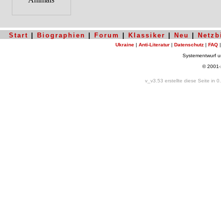
Start
|
Biographien
|
Forum
|
Klassiker
|
Neu
|
Netzb
Ukraine
|
Anti-Literatur
|
Datenschutz
|
FAQ
Systementwurf 
© 2001
v_v3.53 erstellte diese Seite in 