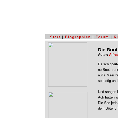
Start
|
Biographien
|
Forum
|
K
Die Boot
Autor:
Alfre
Es schippert
ne Bootin un
auf`s Meer h
so lustig un
Und sangen l
Ach hätten w
Die See jedo
dem Böterich