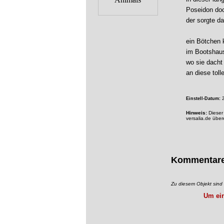
Poseidon doc
der sorgte da
ein Bötchen 
im Bootshaus
wo sie dacht 
an diese toll
Einstell-Datum:
2
Hinweis:
Dieser 
versalia.de übe
Kommentar
Zu diesem Objekt sin
Um ein