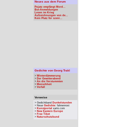
Neues aus dem Forum
Pojatz empfängt Mord...
Bot-Anmeldungen
Lesen im Krieg
Aufzeichnungen von de...
Kein Platz für szeni...
Gedichte von Georg Trakl
>
Winterdämmerung
>
Der Gewitterabend
>
An die Verstummten
>
Menschheit
>
Verfall
Verweise
> Gedichtband
Dunkelstunden
> Neue
Gedichte
: fahnenrost
>
Kunstportal
xarto.com
>
New Eastern Europe
>
Free Tibet
>
Naturschutzbund