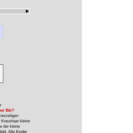
e
:
ner Bär?
ierzeiligen
 Kraushaar kleine
e der kleine
ebt. Alle Kinder