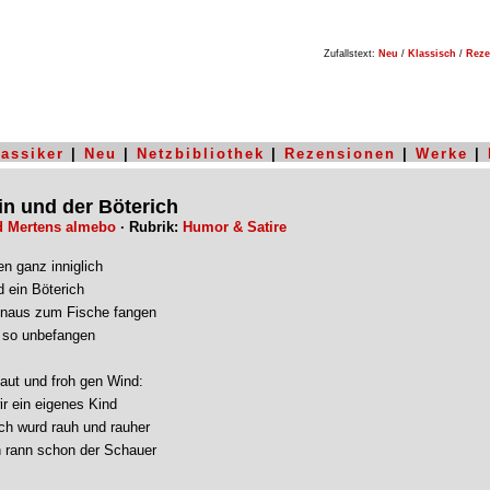
Zufallstext:
Neu
/
Klassisch
/
Reze
lassiker
|
Neu
|
Netzbibliothek
|
Rezensionen
|
Werke
|
in und der Böterich
d Mertens almebo
· Rubrik:
Humor & Satire
en ganz inniglich
d ein Böterich
inaus zum Fische fangen
d so unbefangen
aut und froh gen Wind:
ir ein eigenes Kind
ch wurd rauh und rauher
 rann schon der Schauer