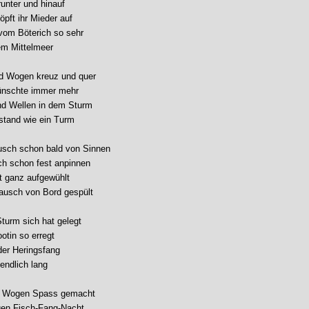
unter und hinauf
öpft ihr Mieder auf
vom Böterich so sehr
em Mittelmeer
d Wogen kreuz und quer
ünschte immer mehr
nd Wellen in dem Sturm
 stand wie ein Turm
usch schon bald von Sinnen
ch schon fest anpinnen
ht ganz aufgewühlt
ausch von Bord gespült
Sturm sich hat gelegt
otin so erregt
 der Heringsfang
endlich lang
d Wogen Spass gemacht
ngen Fisch-Fang-Nacht