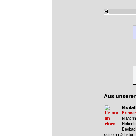
Aus unsere
Mankel
Erinne
Manchma
Nebenbe
Beobach
seinem nächsten R