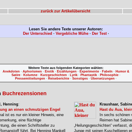
zurück zur Artikelübersicht
Lesen Sie andere Texte unserer Autoren:
Der Unterschied
·
Vergebliche Mühe
·
Der Test
·
Weitere Texte aus folgenden Kategorien wählen:
Anekdoten
·
Aphorismen
·
Erotik
·
Erzählungen
·
Experimente
·
Fabeln
·
Humor &
Satire
·
Kolumne
·
Kurzgeschichten
·
Lyrik
·
Phantastik
·
Philosophie
·
Pressemitteilungen
·
Reiseberichte
·
Sonstiges
·
Übersetzungen
·
n
Buchrezensionen
l, Henning
:
Kraushaar, Sabin
rung an einen schmutzigen Engel
Hast du Aua, klei
l ist es nur ein kleiner Hinweis, eine
In sechs schönen v
merkung, eine flüchtige
Reimen hat Sabine
tung, die einen Schriftsteller zu
„Heilungsgeschichten“ verfasst, di
omanstoff führt. Bei Henning Mankell
Junge mit seinen Kuscheltieren erl