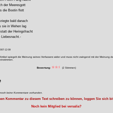
h der Meeresgott
s die Bootin flott
kriegte bald danach
 sie in Wehen lag
statt der Heringsfracht
e Liebesnacht.-
007-12-09
Artikel spiegelt die Meinung seines Verfassers wider und muss nicht zwingend mit der Meinung de
reinstimmen.
Bewertung:
(2 Stimmen)
e
d noch keine Kommentare vorhanden.
en Kommentar zu diesem Text schreiben zu können, loggen Sie sich bit
Noch kein Mitglied bei versalia?