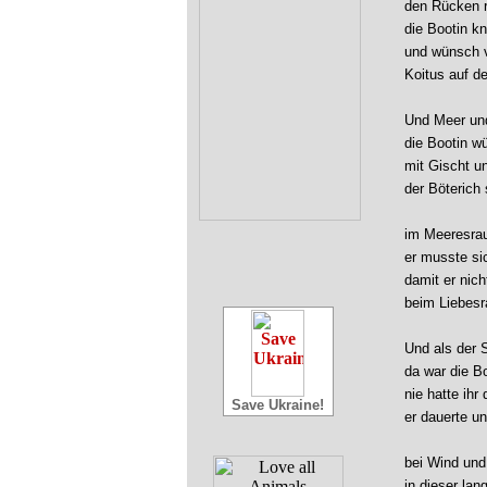
den Rücken r
die Bootin kn
und wünsch 
Koitus auf d
Und Meer un
die Bootin w
mit Gischt u
der Böterich
im Meeresra
er musste si
damit er nic
beim Liebesr
Und als der 
da war die Bo
nie hatte ihr
Save Ukraine!
er dauerte un
bei Wind un
in dieser la