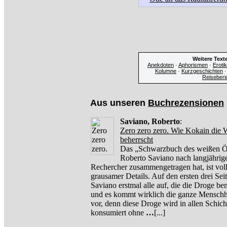
Weitere Text
Anekdoten
·
Aphorismen
·
Erotik
Kolumne
·
Kurzgeschichten
Reiseberi
Aus unseren
Buchrezensionen
Saviano, Roberto
:
Zero zero zero. Wie Kokain die 
beherrscht
Das „Schwarzbuch des weißen Öl
Roberto Saviano nach langjährig
Rechercher zusammengetragen hat, ist voll
grausamer Details. Auf den ersten drei Seit
Saviano erstmal alle auf, die die Droge be
und es kommt wirklich die ganze Menschhe
vor, denn diese Droge wird in allen Schich
konsumiert ohne
…
[...]