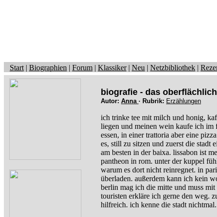
Start
|
Biographien
|
Forum
|
Klassiker
|
Neu
|
Netzbibliothek
|
Reze
biografie - das oberflächlic
Autor:
Anna
· Rubrik:
Erzählungen
ich trinke tee mit milch und honig, ka
liegen und meinen wein kaufe ich im f
essen, in einer trattoria aber eine piz
es, still zu sitzen und zuerst die sta
am besten in der baixa. lissabon ist m
pantheon in rom. unter der kuppel füh
warum es dort nicht reinregnet. in pari
überladen. außerdem kann ich kein wor
berlin mag ich die mitte und muss mit
touristen erkläre ich gerne den weg. z
hilfreich. ich kenne die stadt nichtmal.