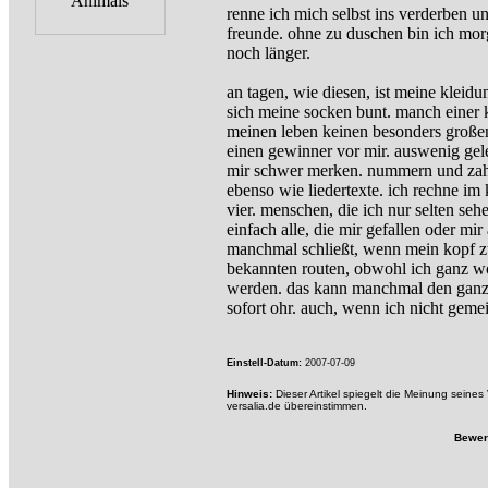
renne ich mich selbst ins verderben un
freunde. ohne zu duschen bin ich morg
noch länger.
an tagen, wie diesen, ist meine kleidu
sich meine socken bunt. manch einer
meinen leben keinen besonders großen 
einen gewinner vor mir. auswenig gel
mir schwer merken. nummern und zahl
ebenso wie liedertexte. ich rechne im
vier. menschen, die ich nur selten se
einfach alle, die mir gefallen oder mir
manchmal schließt, wenn mein kopf zu 
bekannten routen, obwohl ich ganz woa
werden. das kann manchmal den ganzen
sofort ohr. auch, wenn ich nicht gemei
Einstell-Datum:
2007-07-09
Hinweis:
Dieser Artikel spiegelt die Meinung seine
versalia.de übereinstimmen.
Bewer