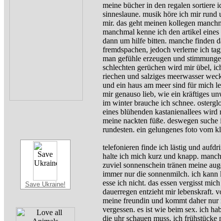
meine bücher in den regalen sortiere 
sinneslaune. musik höre ich mir rund u
mir. das geht meinen kollegen manchmal
manchmal kenne ich den artikel eines 
dann um hilfe bitten. manche finden das
fremdspachen, jedoch verlerne ich tag
man gefühle erzeugen und stimmunge
schlechten gerüchen wird mir übel, i
riechen und salziges meerwasser weckt
und ein haus am meer sind für mich leb
mir genauso lieb, wie ein kräftiges u
im winter brauche ich schnee. ostergl
eines blühenden kastanienallees wird 
meine nackten füße. deswegen suche ic
rundesten. ein gelungenes foto vom k
telefonieren finde ich lästig und aufd
halte ich mich kurz und knapp. manc
zuviel sonnenschein tränen meine aug
immer nur die sonnenmilch. ich kann 
esse ich nicht. das essen vergisst m
Save Ukraine!
dauerregen entzieht mir lebenskraft. 
meine freundin und kommt daher nur no
vergessen. es ist wie beim sex. ich ha
die uhr schauen muss. ich frühstücke 