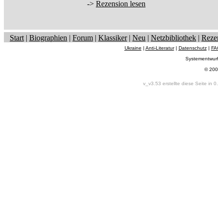
->
Rezension lesen
Start
|
Biographien
|
Forum
|
Klassiker
|
Neu
|
Netzbibliothek
|
Reze
Ukraine
|
Anti-Literatur
|
Datenschutz
|
FA
Systementwur
© 200
v_v3.53 erstellte diese Seite in 