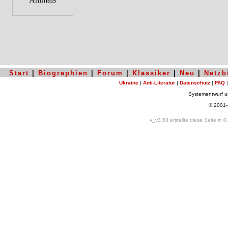
Start
|
Biographien
|
Forum
|
Klassiker
|
Neu
|
Netzb
Ukraine
|
Anti-Literatur
|
Datenschutz
|
FAQ
Systementwurf 
© 2001
v_v3.53 erstellte diese Seite in 