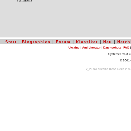
Start
|
Biographien
|
Forum
|
Klassiker
|
Neu
|
Netzb
Ukraine
|
Anti-Literatur
|
Datenschutz
|
FAQ
Systementwurf 
© 2001
v_v3.53 erstellte diese Seite in 