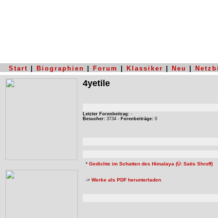
Start
|
Biographien
|
Forum
|
Klassiker
|
Neu
|
Netzb
4yetile
Letzter Forenbeitrag:
-
Besucher:
3734 -
Forenbeiträge:
0
*
Gedichte im Schatten des Himalaya (Ü: Satis Shroff)
->
Werke als PDF herunterladen