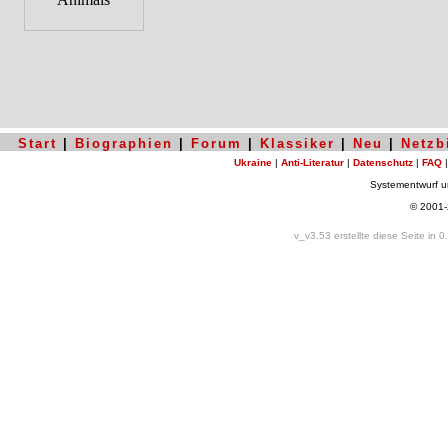
Start
|
Biographien
|
Forum
|
Klassiker
|
Neu
|
Netzb
Ukraine
|
Anti-Literatur
|
Datenschutz
|
FAQ
Systementwurf 
© 2001
v_v3.53 erstellte diese Seite in 