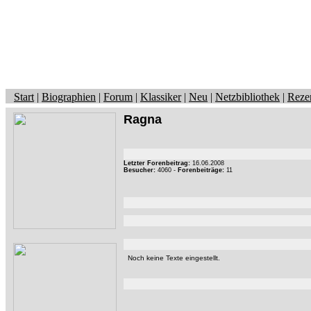
Start
|
Biographien
|
Forum
|
Klassiker
|
Neu
|
Netzbibliothek
|
Reze
Ragna
Letzter Forenbeitrag:
16.06.2008
Besucher:
4060 -
Forenbeiträge:
11
Noch keine Texte eingestellt.