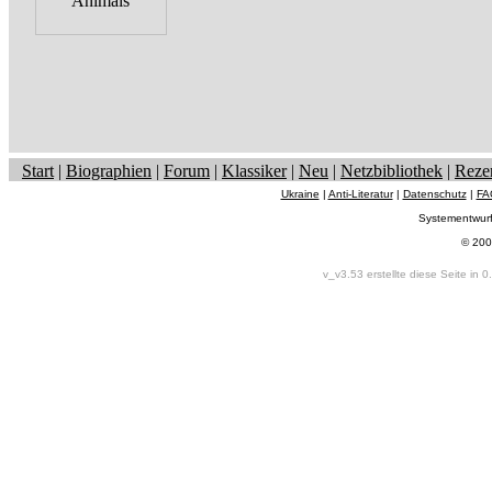
Start
|
Biographien
|
Forum
|
Klassiker
|
Neu
|
Netzbibliothek
|
Reze
Ukraine
|
Anti-Literatur
|
Datenschutz
|
FA
Systementwur
© 200
v_v3.53 erstellte diese Seite in 