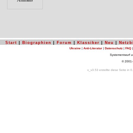
Start
|
Biographien
|
Forum
|
Klassiker
|
Neu
|
Netzb
Ukraine
|
Anti-Literatur
|
Datenschutz
|
FAQ
Systementwurf 
© 2001
v_v3.53 erstellte diese Seite in 