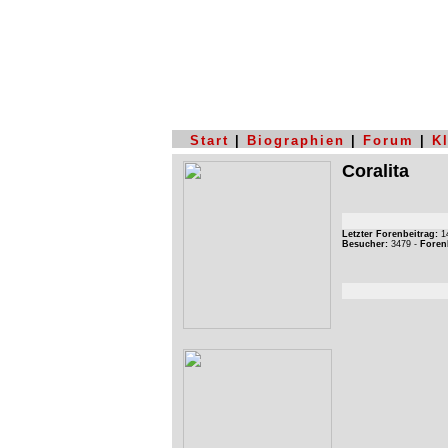
Start
|
Biographien
|
Forum
|
K
Coralita
Letzter Forenbeitrag:
14
Besucher:
3479 -
Foren