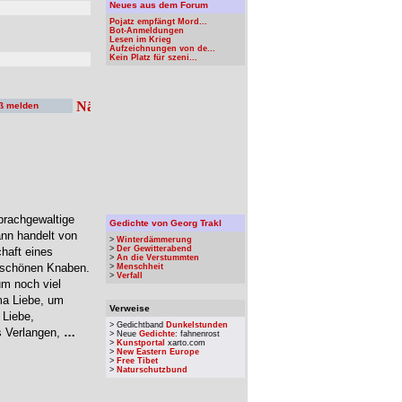
Neues aus dem Forum
Pojatz empfängt Mord...
Bot-Anmeldungen
Lesen im Krieg
Aufzeichnungen von de...
Kein Platz für szeni...
ß melden
prachgewaltige
Gedichte von Georg Trakl
nn handelt von
>
Winterdämmerung
>
Der Gewitterabend
haft eines
>
An die Verstummten
m schönen Knaben.
>
Menschheit
>
Verfall
um noch viel
ma Liebe, um
Verweise
 Liebe,
> Gedichtband
Dunkelstunden
s Verlangen,
…
> Neue
Gedichte
: fahnenrost
>
Kunstportal
xarto.com
>
New Eastern Europe
>
Free Tibet
>
Naturschutzbund