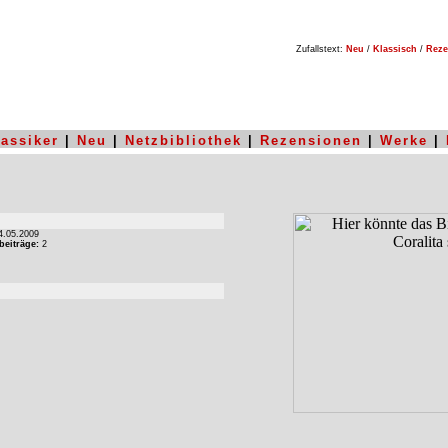
Zufallstext:
Neu
/
Klassisch
/
Reze
lassiker
|
Neu
|
Netzbibliothek
|
Rezensionen
|
Werke
|
.05.2009
beiträge:
2