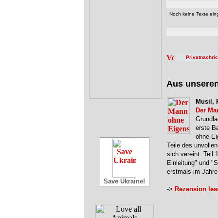
Noch keine Texte eing
Privatnachri
Aus unsere
Musil, 
Der Ma
Grundla
erste B
ohne Ei
Teile des unvolle
sich vereint. Teil 
Einleitung" und "
erstmals im Jahr
Save Ukraine!
->
Rezension les