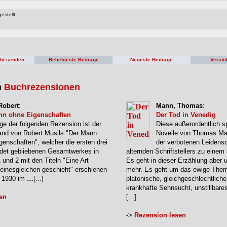
estellt.
cht senden
Beliebteste Beiträge
Neueste Beiträge
Versto
n
Buchrezensionen
Robert
:
Mann, Thomas
:
nn ohne Eigenschaften
Der Tod in Venedig
ge der folgenden Rezension ist der
Diese außerordentlich s
and von Robert Musils "Der Mann
Novelle von Thomas Ma
genschaften", welcher die ersten drei
der verbotenen Leidensc
ndet gebliebenen Gesamtwerkes in
alternden Schriftstellers zu eine
1 und 2 mit den Titeln "Eine Art
Es geht in dieser Erzählung aber 
Seinesgleichen geschieht" erschienen
mehr. Es geht um das ewige The
e 1930 im
…
[...]
platonische, gleichgeschlechtliche
krankhafte Sehnsucht, unstillbare
en
[...]
->
Rezension lesen