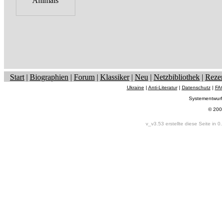
Start
|
Biographien
|
Forum
|
Klassiker
|
Neu
|
Netzbibliothek
|
Reze
Ukraine
|
Anti-Literatur
|
Datenschutz
|
FA
Systementwur
© 200
v_v3.53 erstellte diese Seite in 