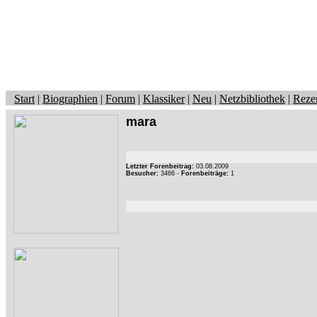
Start
|
Biographien
|
Forum
|
Klassiker
|
Neu
|
Netzbibliothek
|
Reze
mara
Letzter Forenbeitrag:
03.08.2009
Besucher:
3466 -
Forenbeiträge:
1