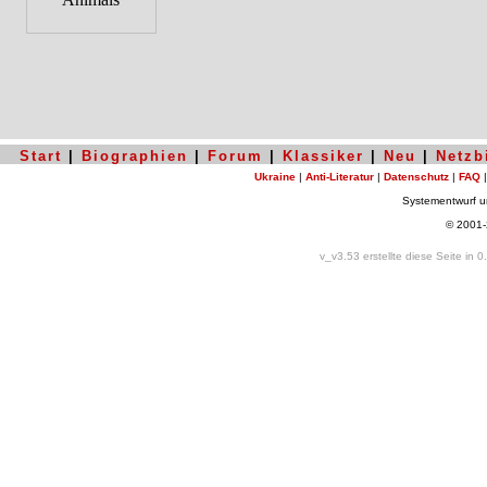
Start
|
Biographien
|
Forum
|
Klassiker
|
Neu
|
Netzb
Ukraine
|
Anti-Literatur
|
Datenschutz
|
FAQ
Systementwurf 
© 2001
v_v3.53 erstellte diese Seite in 