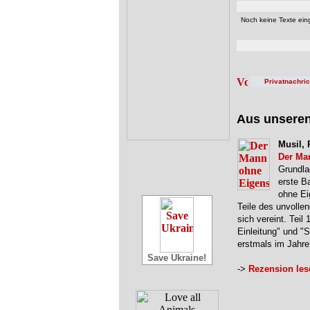
Noch keine Texte eing
Privatnachri
Aus unsere
Musil, 
Der Ma
Grundla
erste B
ohne Ei
Teile des unvolle
sich vereint. Teil 
Einleitung" und "
erstmals im Jahr
Save Ukraine!
->
Rezension les