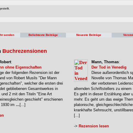
estellt.
cht senden
Beliebteste Beiträge
Neueste Beiträge
Versto
n
Buchrezensionen
Robert
:
Mann, Thomas
:
nn ohne Eigenschaften
Der Tod in Venedig
ge der folgenden Rezension ist der
Diese außerordentlich s
and von Robert Musils "Der Mann
Novelle von Thomas Ma
genschaften", welcher die ersten drei
der verbotenen Leidensc
ndet gebliebenen Gesamtwerkes in
alternden Schriftstellers zu eine
1 und 2 mit den Titeln "Eine Art
Es geht in dieser Erzählung aber 
Seinesgleichen geschieht" erschienen
mehr. Es geht um das ewige The
e 1930 im
…
[...]
platonische, gleichgeschlechtliche
krankhafte Sehnsucht, unstillbare
en
[...]
->
Rezension lesen