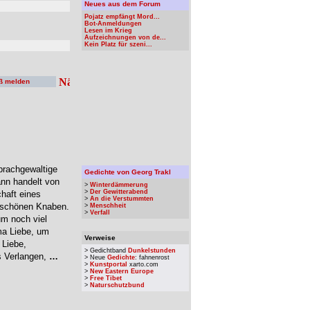
Neues aus dem Forum
Pojatz empfängt Mord...
Bot-Anmeldungen
Lesen im Krieg
Aufzeichnungen von de...
Kein Platz für szeni...
ß melden
prachgewaltige
Gedichte von Georg Trakl
nn handelt von
>
Winterdämmerung
>
Der Gewitterabend
haft eines
>
An die Verstummten
m schönen Knaben.
>
Menschheit
>
Verfall
um noch viel
ma Liebe, um
Verweise
 Liebe,
> Gedichtband
Dunkelstunden
s Verlangen,
…
> Neue
Gedichte
: fahnenrost
>
Kunstportal
xarto.com
>
New Eastern Europe
>
Free Tibet
>
Naturschutzbund