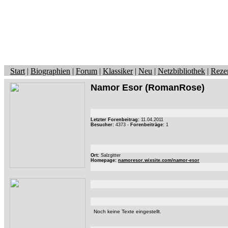
Start
|
Biographien
|
Forum
|
Klassiker
|
Neu
|
Netzbibliothek
|
Reze
Namor Esor
(RomanRose)
Letzter Forenbeitrag:
11.04.2011
Besucher:
4373 -
Forenbeiträge:
1
Ort:
Salzgitter
Homepage:
namoresor.wixsite.com/namor-esor
Noch keine Texte eingestellt.