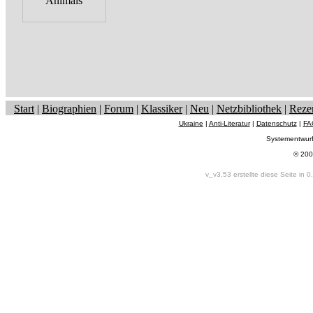
Start
|
Biographien
|
Forum
|
Klassiker
|
Neu
|
Netzbibliothek
|
Reze
Ukraine
|
Anti-Literatur
|
Datenschutz
|
FA
Systementwur
© 200
v_v3.53 erstellte diese Seite in 