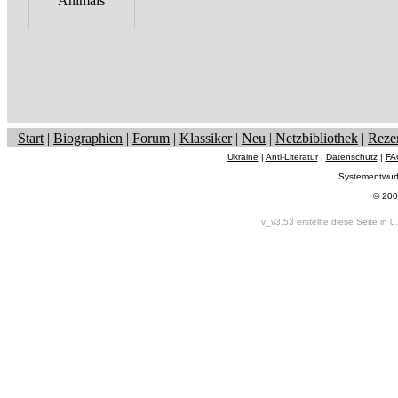
Start
|
Biographien
|
Forum
|
Klassiker
|
Neu
|
Netzbibliothek
|
Reze
Ukraine
|
Anti-Literatur
|
Datenschutz
|
FA
Systementwur
© 200
v_v3.53 erstellte diese Seite in 