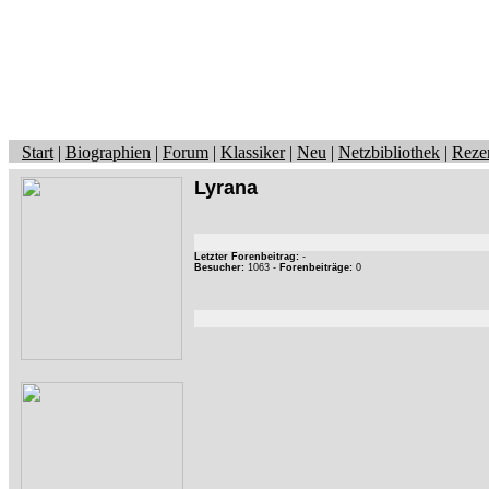
Start
|
Biographien
|
Forum
|
Klassiker
|
Neu
|
Netzbibliothek
|
Reze
Lyrana
Letzter Forenbeitrag:
-
Besucher:
1063 -
Forenbeiträge:
0