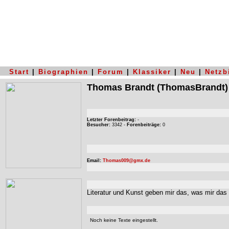
Start
|
Biographien
|
Forum
|
Klassiker
|
Neu
|
Netzb
Thomas Brandt
(ThomasBrandt)
Letzter Forenbeitrag:
-
Besucher:
3342 -
Forenbeiträge:
0
Email:
Thomas009@gmx.de
Literatur und Kunst geben mir das, was mir da
Noch keine Texte eingestellt.