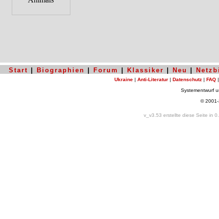
Start
|
Biographien
|
Forum
|
Klassiker
|
Neu
|
Netzb
Ukraine
|
Anti-Literatur
|
Datenschutz
|
FAQ
Systementwurf 
© 2001
v_v3.53 erstellte diese Seite in 