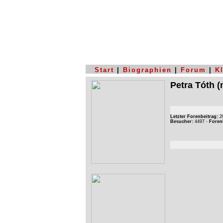
Start
|
Biographien
|
Forum
|
K
Petra Tóth
(
Letzter Forenbeitrag:
29
Besucher:
4497 -
Foren