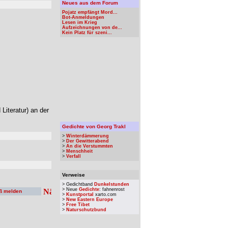
Neues aus dem Forum
Pojatz empfängt Mord...
Bot-Anmeldungen
Lesen im Krieg
Aufzeichnungen von de...
Kein Platz für szeni...
Literatur) an der
Gedichte von Georg Trakl
>
Winterdämmerung
>
Der Gewitterabend
>
An die Verstummten
>
Menschheit
>
Verfall
Verweise
> Gedichtband
Dunkelstunden
> Neue
Gedichte
: fahnenrost
ß melden
>
Kunstportal
xarto.com
>
New Eastern Europe
>
Free Tibet
>
Naturschutzbund