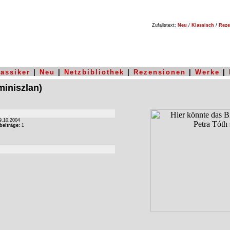
Zufallstext:
Neu
/
Klassisch
/
Reze
lassiker
|
Neu
|
Netzbibliothek
|
Rezensionen
|
Werke
|
miniszlan)
.10.2004
beiträge:
1