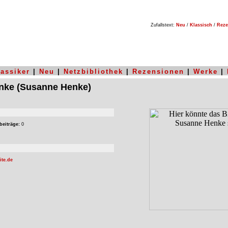
Zufallstext:
Neu
/
Klassisch
/
Reze
lassiker
|
Neu
|
Netzbibliothek
|
Rezensionen
|
Werke
|
nke
(Susanne Henke)
beiträge:
0
ite.de