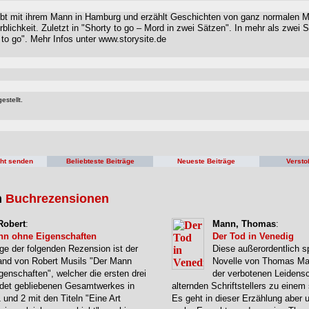
bt mit ihrem Mann in Hamburg und erzählt Geschichten von ganz normalen 
erblichkeit. Zuletzt in "Shorty to go – Mord in zwei Sätzen". In mehr als zwei S
to go". Mehr Infos unter www.storysite.de
estellt.
cht senden
Beliebteste Beiträge
Neueste Beiträge
Versto
n
Buchrezensionen
Robert
:
Mann, Thomas
:
nn ohne Eigenschaften
Der Tod in Venedig
ge der folgenden Rezension ist der
Diese außerordentlich s
and von Robert Musils "Der Mann
Novelle von Thomas Ma
genschaften", welcher die ersten drei
der verbotenen Leidensc
ndet gebliebenen Gesamtwerkes in
alternden Schriftstellers zu eine
1 und 2 mit den Titeln "Eine Art
Es geht in dieser Erzählung aber 