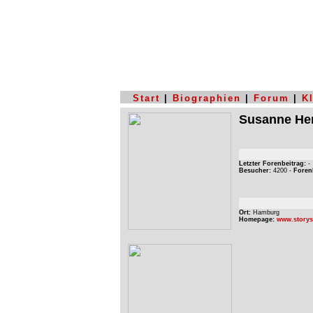
Start
|
Biographien
|
Forum
|
K
Susanne He
Letzter Forenbeitrag:
-
Besucher:
4200 -
Foren
Ort:
Hamburg
Homepage:
www.storys