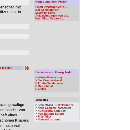
Neues aus dem Forum
Menschen mit
Pojatz empfängt Mord...
Bot-Anmeldungen
ätzen u.a. in
Lesen im Krieg
Aufzeichnungen von de...
Kein Platz für szeni...
ß melden
Gedichte von Georg Trakl
>
Winterdämmerung
>
Der Gewitterabend
>
An die Verstummten
>
Menschheit
>
Verfall
Verweise
prachgewaltige
> Gedichtband
Dunkelstunden
> Neue
Gedichte
: fahnenrost
nn handelt von
>
Kunstportal
xarto.com
>
New Eastern Europe
haft eines
>
Free Tibet
m schönen Knaben.
>
Naturschutzbund
um noch viel