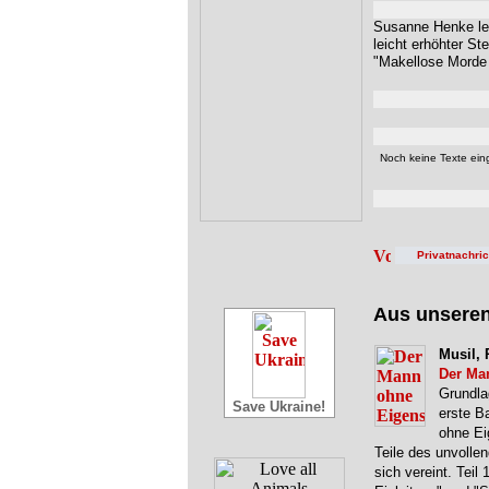
Susanne Henke le
leicht erhöhter St
"Makellose Morde 
Noch keine Texte eing
Privatnachri
Aus unsere
Musil, 
Der Ma
Grundla
Save Ukraine!
erste B
ohne Ei
Teile des unvolle
sich vereint. Teil 