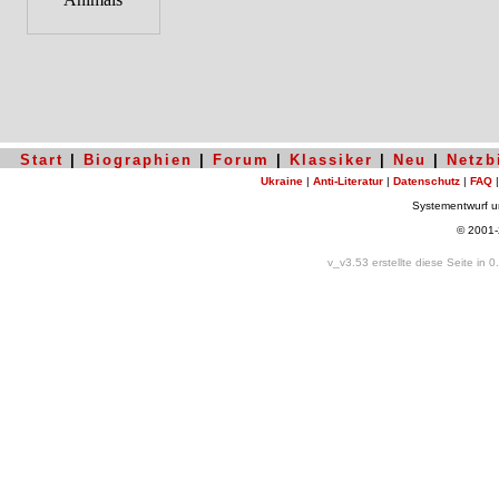
Start
|
Biographien
|
Forum
|
Klassiker
|
Neu
|
Netzb
Ukraine
|
Anti-Literatur
|
Datenschutz
|
FAQ
Systementwurf 
© 2001
v_v3.53 erstellte diese Seite in 