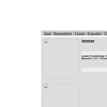
Start
|
Biographien
|
Forum
|
Klassiker
|
N
Immer
Letzter Forenbeitrag:
05
Besucher:
2273 -
Foren