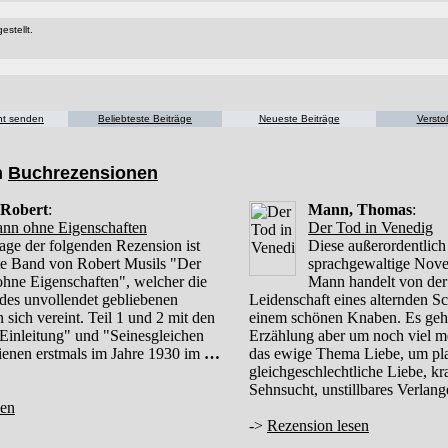
estellt.
cht senden
Beliebteste Beiträge
Neueste Beiträge
Versto
n
Buchrezensionen
 Robert
:
Mann, Thomas
:
nn ohne Eigenschaften
Der Tod in Venedig
age der folgenden Rezension ist
Diese außerordentlich
ste Band von Robert Musils "Der
sprachgewaltige Nov
hne Eigenschaften", welcher die
Mann handelt von der
e des unvollendet gebliebenen
Leidenschaft eines alternden Sch
sich vereint. Teil 1 und 2 mit den
einem schönen Knaben. Es geht
 Einleitung" und "Seinesgleichen
Erzählung aber um noch viel m
hienen erstmals im Jahre 1930 im
…
das ewige Thema Liebe, um pla
gleichgeschlechtliche Liebe, kr
Sehnsucht, unstillbares Verlan
sen
->
Rezension lesen