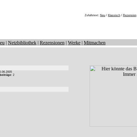
Zufallstext:
Neu
/
Klassisch
/
Rezension
eu
|
Netzbibliothek
|
Rezensionen
|
Werke
|
Mitmachen
.06.2005
beiträge:
2