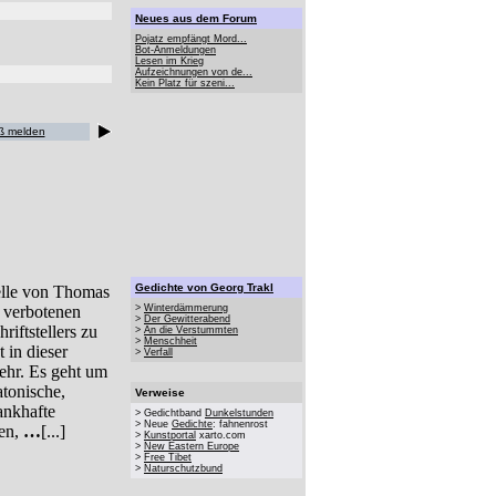
Neues aus dem Forum
Pojatz empfängt Mord...
Bot-Anmeldungen
Lesen im Krieg
Aufzeichnungen von de...
Kein Platz für szeni...
ß melden
Gedichte von Georg Trakl
elle von Thomas
 verbotenen
>
Winterdämmerung
>
Der Gewitterabend
riftstellers zu
>
An die Verstummten
>
Menschheit
 in dieser
>
Verfall
ehr. Es geht um
tonische,
Verweise
ankhafte
> Gedichtband
Dunkelstunden
> Neue
Gedichte
: fahnenrost
gen,
…
[...]
>
Kunstportal
xarto.com
>
New Eastern Europe
>
Free Tibet
>
Naturschutzbund