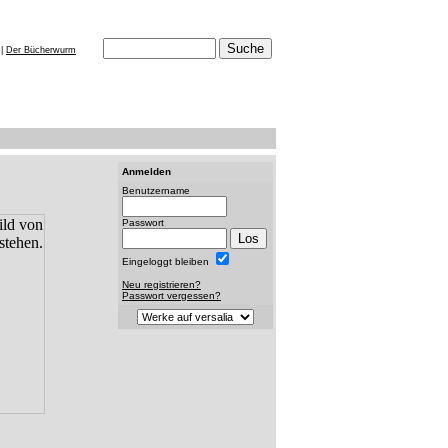
|
Der Bücherwurm
Anmelden
Benutzername
Passwort
Eingeloggt bleiben
Neu registrieren?
Passwort vergessen?