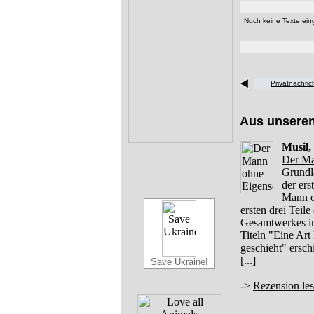
Noch keine Texte eing
Privatnachri
Aus unsere
Musil,
Der Ma
Grundl
der er
Mann o
ersten drei Teil
Gesamtwerkes in 
Titeln "Eine Art
geschieht" ersc
[...]
Save Ukraine!
->
Rezension le