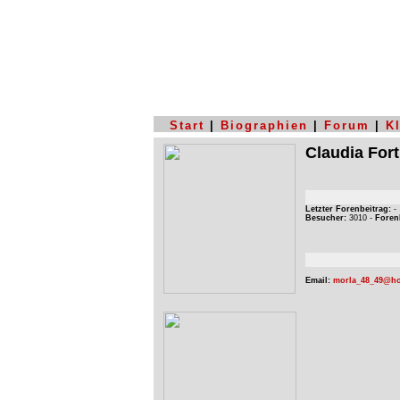
Start
|
Biographien
|
Forum
|
K
Claudia For
Letzter Forenbeitrag:
-
Besucher:
3010 -
Foren
Email:
morla_48_49@ho