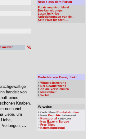
Neues aus dem Forum
Pojatz empfängt Mord...
Bot-Anmeldungen
Lesen im Krieg
Aufzeichnungen von de...
Kein Platz für szeni...
ß melden
Gedichte von Georg Trakl
>
Winterdämmerung
prachgewaltige
>
Der Gewitterabend
>
An die Verstummten
nn handelt von
>
Menschheit
>
Verfall
haft eines
m schönen Knaben.
Verweise
um noch viel
> Gedichtband
Dunkelstunden
ma Liebe, um
> Neue
Gedichte
: fahnenrost
>
Kunstportal
xarto.com
 Liebe,
>
New Eastern Europe
s Verlangen,
…
>
Free Tibet
>
Naturschutzbund