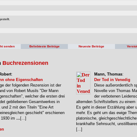
estellt.
cht senden
Beliebteste Beiträge
Neueste Beiträge
Versto
n
Buchrezensionen
Robert
:
Mann, Thomas
:
nn ohne Eigenschaften
Der Tod in Venedig
ge der folgenden Rezension ist der
Diese außerordentlich s
and von Robert Musils "Der Mann
Novelle von Thomas Ma
genschaften", welcher die ersten drei
der verbotenen Leidensc
ndet gebliebenen Gesamtwerkes in
alternden Schriftstellers zu eine
1 und 2 mit den Titeln "Eine Art
Es geht in dieser Erzählung aber 
Seinesgleichen geschieht" erschienen
mehr. Es geht um das ewige The
e 1930 im
…
[...]
platonische, gleichgeschlechtliche
krankhafte Sehnsucht, unstillbare
en
[...]