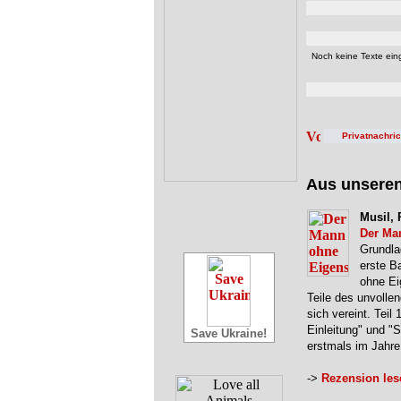
Noch keine Texte eing
Privatnachri
Aus unsere
Musil, 
Der Ma
Grundla
erste B
ohne Ei
Teile des unvolle
sich vereint. Teil 
Einleitung" und "
Save Ukraine!
erstmals im Jahr
->
Rezension les