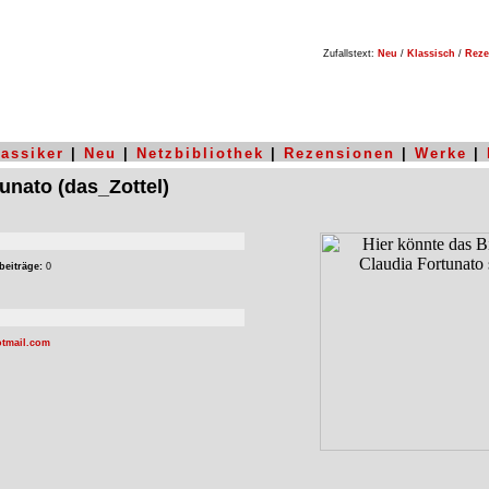
Zufallstext:
Neu
/
Klassisch
/
Reze
lassiker
|
Neu
|
Netzbibliothek
|
Rezensionen
|
Werke
|
tunato
(das_Zottel)
beiträge:
0
tmail.com