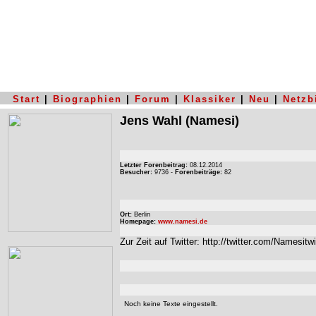
Start
|
Biographien
|
Forum
|
Klassiker
|
Neu
|
Netzb
Jens Wahl
(Namesi)
Letzter Forenbeitrag:
08.12.2014
Besucher:
9736 -
Forenbeiträge:
82
Ort:
Berlin
Homepage:
www.namesi.de
Zur Zeit auf Twitter: http://twitter.com/Namesitwi
Noch keine Texte eingestellt.