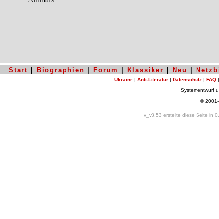
Start
|
Biographien
|
Forum
|
Klassiker
|
Neu
|
Netzb
Ukraine
|
Anti-Literatur
|
Datenschutz
|
FAQ
Systementwurf 
© 2001
v_v3.53 erstellte diese Seite in 