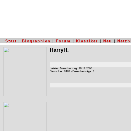
Start
|
Biographien
|
Forum
|
Klassiker
|
Neu
|
Netzb
HarryH.
Letzter Forenbeitrag:
28.12.2005
Besucher:
2428 -
Forenbeiträge:
1