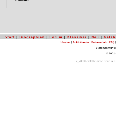
Start
|
Biographien
|
Forum
|
Klassiker
|
Neu
|
Netzb
Ukraine
|
Anti-Literatur
|
Datenschutz
|
FAQ
Systementwurf 
© 2001
v_v3.53 erstellte diese Seite in 