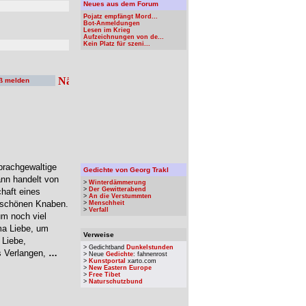
Neues aus dem Forum
Pojatz empfängt Mord...
Bot-Anmeldungen
Lesen im Krieg
Aufzeichnungen von de...
Kein Platz für szeni...
ß melden
prachgewaltige
Gedichte von Georg Trakl
nn handelt von
>
Winterdämmerung
>
Der Gewitterabend
haft eines
>
An die Verstummten
m schönen Knaben.
>
Menschheit
>
Verfall
um noch viel
ma Liebe, um
Verweise
 Liebe,
> Gedichtband
Dunkelstunden
s Verlangen,
…
> Neue
Gedichte
: fahnenrost
>
Kunstportal
xarto.com
>
New Eastern Europe
>
Free Tibet
>
Naturschutzbund