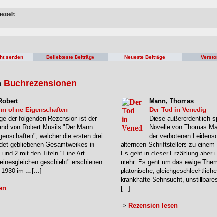
estellt.
cht senden
Beliebteste Beiträge
Neueste Beiträge
Versto
n
Buchrezensionen
Robert
:
Mann, Thomas
:
nn ohne Eigenschaften
Der Tod in Venedig
ge der folgenden Rezension ist der
Diese außerordentlich s
and von Robert Musils "Der Mann
Novelle von Thomas Ma
genschaften", welcher die ersten drei
der verbotenen Leidensc
ndet gebliebenen Gesamtwerkes in
alternden Schriftstellers zu eine
1 und 2 mit den Titeln "Eine Art
Es geht in dieser Erzählung aber 
Seinesgleichen geschieht" erschienen
mehr. Es geht um das ewige The
e 1930 im
…
[...]
platonische, gleichgeschlechtliche
krankhafte Sehnsucht, unstillbare
en
[...]
->
Rezension lesen