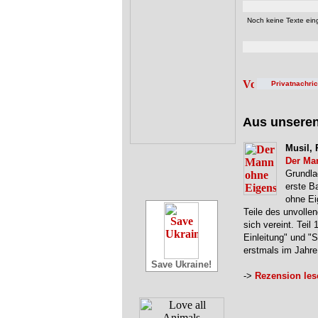
Noch keine Texte eing
Privatnachri
Aus unsere
Musil, 
Der Ma
Grundla
erste B
ohne Ei
Teile des unvolle
sich vereint. Teil 
Einleitung" und "
erstmals im Jahr
Save Ukraine!
->
Rezension les