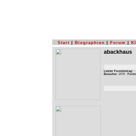
Start
|
Biographien
|
Forum
|
K
abackhaus
Letzter Forenbeitrag:
-
Besucher:
2079 -
Foren