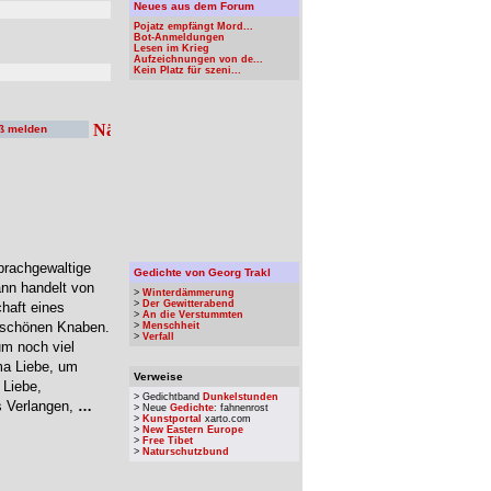
Neues aus dem Forum
Pojatz empfängt Mord...
Bot-Anmeldungen
Lesen im Krieg
Aufzeichnungen von de...
Kein Platz für szeni...
ß melden
prachgewaltige
Gedichte von Georg Trakl
nn handelt von
>
Winterdämmerung
>
Der Gewitterabend
haft eines
>
An die Verstummten
m schönen Knaben.
>
Menschheit
>
Verfall
um noch viel
ma Liebe, um
Verweise
 Liebe,
> Gedichtband
Dunkelstunden
s Verlangen,
…
> Neue
Gedichte
: fahnenrost
>
Kunstportal
xarto.com
>
New Eastern Europe
>
Free Tibet
>
Naturschutzbund