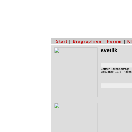
Start
|
Biographien
|
Forum
|
K
svetlik
Letzter Forenbeitrag:
-
Besucher:
1978 -
Foren