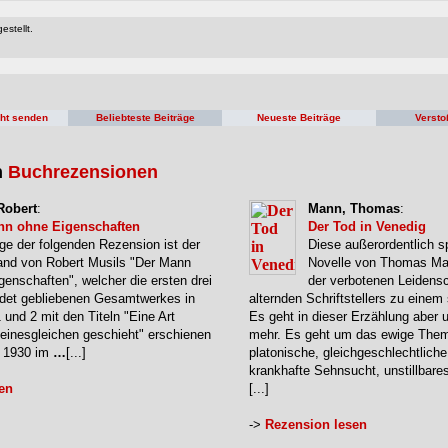
estellt.
cht senden
Beliebteste Beiträge
Neueste Beiträge
Versto
n
Buchrezensionen
Robert
:
Mann, Thomas
:
nn ohne Eigenschaften
Der Tod in Venedig
ge der folgenden Rezension ist der
Diese außerordentlich s
and von Robert Musils "Der Mann
Novelle von Thomas Ma
genschaften", welcher die ersten drei
der verbotenen Leidensc
ndet gebliebenen Gesamtwerkes in
alternden Schriftstellers zu eine
1 und 2 mit den Titeln "Eine Art
Es geht in dieser Erzählung aber 
Seinesgleichen geschieht" erschienen
mehr. Es geht um das ewige The
e 1930 im
…
[...]
platonische, gleichgeschlechtliche
krankhafte Sehnsucht, unstillbare
en
[...]
->
Rezension lesen