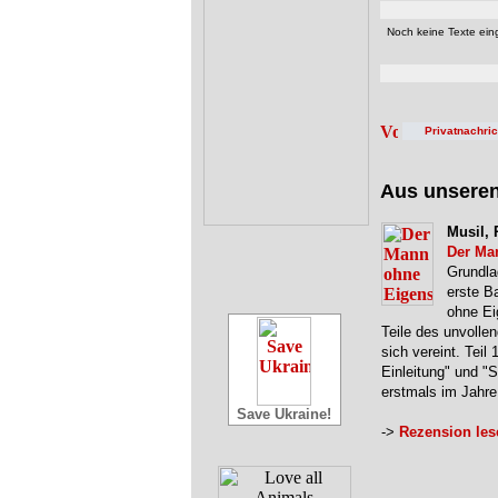
Noch keine Texte eing
Privatnachri
Aus unsere
Musil, 
Der Ma
Grundla
erste B
ohne Ei
Teile des unvolle
sich vereint. Teil 
Einleitung" und "
erstmals im Jahr
Save Ukraine!
->
Rezension les