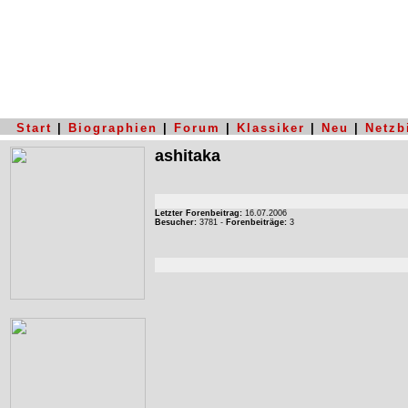
Start
|
Biographien
|
Forum
|
Klassiker
|
Neu
|
Netzb
ashitaka
Letzter Forenbeitrag:
16.07.2006
Besucher:
3781 -
Forenbeiträge:
3