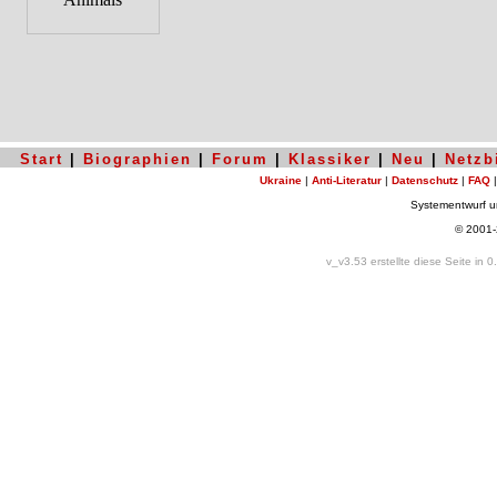
Start
|
Biographien
|
Forum
|
Klassiker
|
Neu
|
Netzb
Ukraine
|
Anti-Literatur
|
Datenschutz
|
FAQ
Systementwurf 
© 2001
v_v3.53 erstellte diese Seite in 