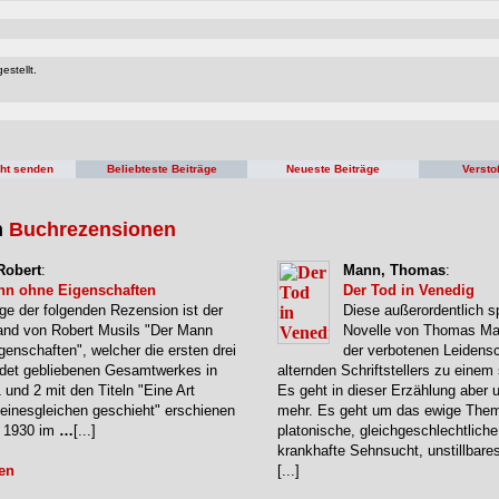
estellt.
cht senden
Beliebteste Beiträge
Neueste Beiträge
Versto
n
Buchrezensionen
Robert
:
Mann, Thomas
:
nn ohne Eigenschaften
Der Tod in Venedig
ge der folgenden Rezension ist der
Diese außerordentlich s
and von Robert Musils "Der Mann
Novelle von Thomas Ma
genschaften", welcher die ersten drei
der verbotenen Leidensc
ndet gebliebenen Gesamtwerkes in
alternden Schriftstellers zu eine
1 und 2 mit den Titeln "Eine Art
Es geht in dieser Erzählung aber 
Seinesgleichen geschieht" erschienen
mehr. Es geht um das ewige The
e 1930 im
…
[...]
platonische, gleichgeschlechtliche
krankhafte Sehnsucht, unstillbare
en
[...]