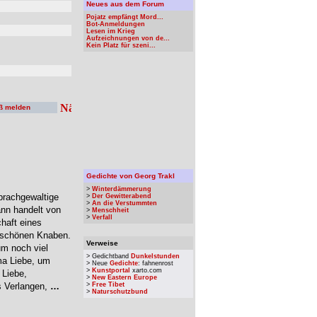
Neues aus dem Forum
Pojatz empfängt Mord...
Bot-Anmeldungen
Lesen im Krieg
Aufzeichnungen von de...
Kein Platz für szeni...
ß melden
Gedichte von Georg Trakl
>
Winterdämmerung
prachgewaltige
>
Der Gewitterabend
>
An die Verstummten
nn handelt von
>
Menschheit
>
Verfall
haft eines
m schönen Knaben.
Verweise
um noch viel
> Gedichtband
Dunkelstunden
ma Liebe, um
> Neue
Gedichte
: fahnenrost
>
Kunstportal
xarto.com
 Liebe,
>
New Eastern Europe
s Verlangen,
…
>
Free Tibet
>
Naturschutzbund