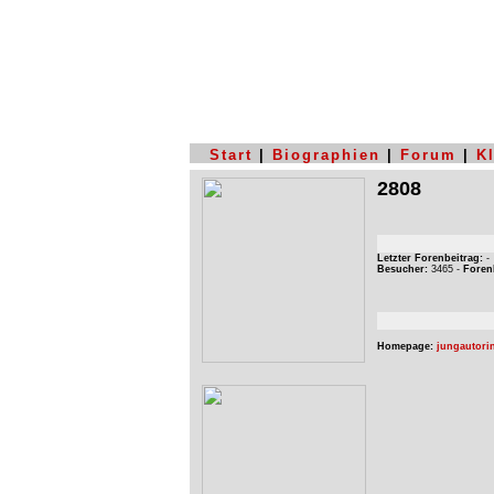
Start
|
Biographien
|
Forum
|
K
2808
Letzter Forenbeitrag:
-
Besucher:
3465 -
Foren
Homepage:
jungautorin