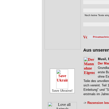
Noch keine Texte eing
Privatnachri
Aus unsere
Musil, 
Der Ma
Grundla
erste B
ohne Ei
Teile des unvolle
sich vereint. Teil 
Einleitung" und "
Save Ukraine!
erstmals im Jahr
->
Rezension les