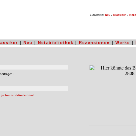
Zufallstext:
Neu
/
Klassisch
/
Reze
lassiker
|
Neu
|
Netzbibliothek
|
Rezensionen
|
Werke
|
beiträge:
0
.ju.funpic.de/index.html