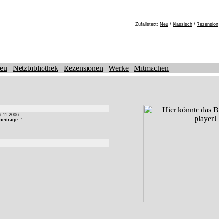
Zufallstext:
Neu
/
Klassisch
/
Rezension
eu
|
Netzbibliothek
|
Rezensionen
|
Werke
|
Mitmachen
.11.2006
beiträge:
1