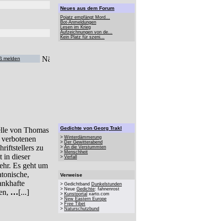
Neues aus dem Forum
Pojatz empfängt Mord...
Bot-Anmeldungen
Lesen im Krieg
Aufzeichnungen von de...
Kein Platz für szeni...
ß melden
Gedichte von Georg Trakl
elle von Thomas
 verbotenen
>
Winterdämmerung
>
Der Gewitterabend
riftstellers zu
>
An die Verstummten
>
Menschheit
 in dieser
>
Verfall
ehr. Es geht um
tonische,
Verweise
ankhafte
> Gedichtband
Dunkelstunden
> Neue
Gedichte
: fahnenrost
gen,
…
[...]
>
Kunstportal
xarto.com
>
New Eastern Europe
>
Free Tibet
>
Naturschutzbund