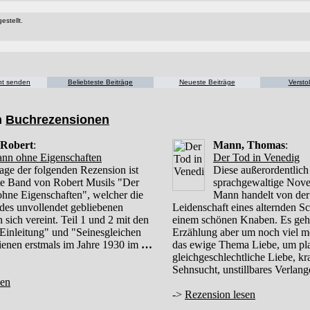
estellt.
cht senden
Beliebteste Beiträge
Neueste Beiträge
Versto
n
Buchrezensionen
 Robert
:
Mann, Thomas
:
nn ohne Eigenschaften
Der Tod in Venedig
age der folgenden Rezension ist
Diese außerordentlich
ste Band von Robert Musils "Der
sprachgewaltige Nov
hne Eigenschaften", welcher die
Mann handelt von der
e des unvollendet gebliebenen
Leidenschaft eines alternden Sch
sich vereint. Teil 1 und 2 mit den
einem schönen Knaben. Es geht
 Einleitung" und "Seinesgleichen
Erzählung aber um noch viel m
hienen erstmals im Jahre 1930 im
…
das ewige Thema Liebe, um pla
gleichgeschlechtliche Liebe, kr
Sehnsucht, unstillbares Verlan
sen
->
Rezension lesen