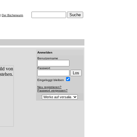
|
Der Bücherwurm
Anmelden
Benutzername
Passwort
Eingeloggt bleiben
Neu registrieren?
Passwort vergessen?