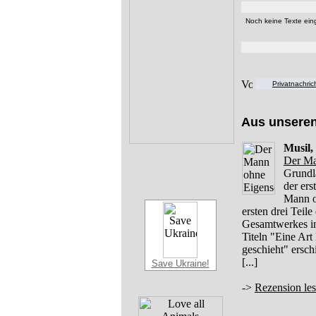
Noch keine Texte eing
Privatnachri
Aus unsere
Musil,
Der Ma
Grundl
der er
Mann o
ersten drei Teil
Gesamtwerkes in 
Titeln "Eine Art
geschieht" ersc
[...]
Save Ukraine!
->
Rezension le