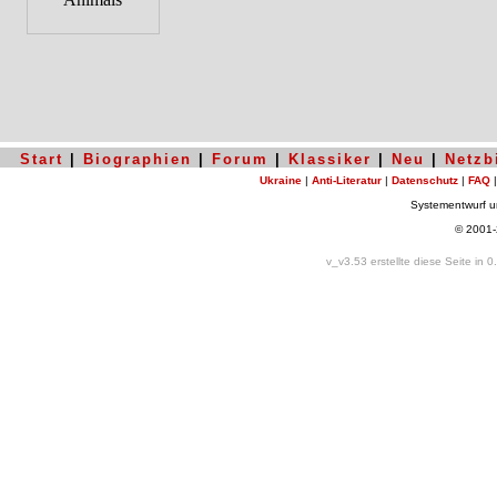
Start
|
Biographien
|
Forum
|
Klassiker
|
Neu
|
Netzb
Ukraine
|
Anti-Literatur
|
Datenschutz
|
FAQ
Systementwurf 
© 2001
v_v3.53 erstellte diese Seite in 