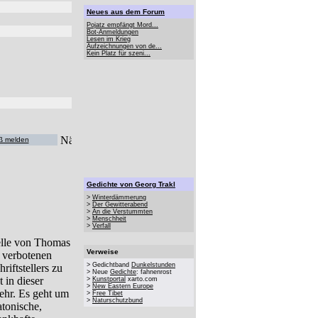
Neues aus dem Forum
Pojatz empfängt Mord...
Bot-Anmeldungen
Lesen im Krieg
Aufzeichnungen von de...
Kein Platz für szeni...
ß melden
Gedichte von Georg Trakl
>
Winterdämmerung
>
Der Gewitterabend
>
An die Verstummten
>
Menschheit
>
Verfall
elle von Thomas
Verweise
 verbotenen
> Gedichtband
Dunkelstunden
riftstellers zu
> Neue
Gedichte
: fahnenrost
 in dieser
>
Kunstportal
xarto.com
>
New Eastern Europe
ehr. Es geht um
>
Free Tibet
>
Naturschutzbund
tonische,