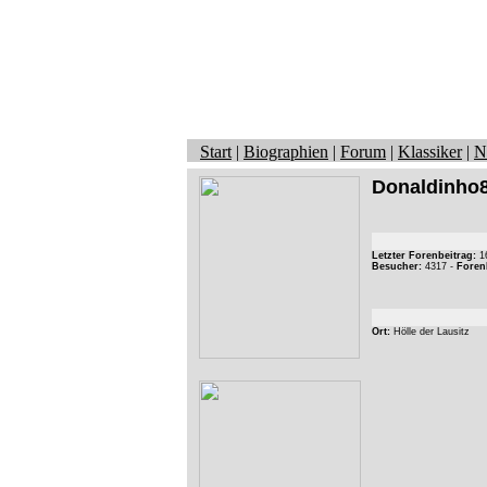
Start
|
Biographien
|
Forum
|
Klassiker
|
N
Donaldinho
Letzter Forenbeitrag:
16
Besucher:
4317 -
Foren
Ort:
Hölle der Lausitz