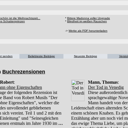
 schön ist die Weihnachtszeit...
*
Bittere Madonna voller Ungnade
s Schattenprinzen
*
Blindheit im weißen Rauschen
->
Werke als PDF herunterladen
cht senden
Beliebteste Beiträge
Neueste Beiträge
Versto
n
Buchrezensionen
 Robert
:
Mann, Thomas
:
nn ohne Eigenschaften
Der Tod in Venedig
age der folgenden Rezension ist
Diese außerordentlich
ste Band von Robert Musils "Der
sprachgewaltige Nov
hne Eigenschaften", welcher die
Mann handelt von der
e des unvollendet gebliebenen
Leidenschaft eines alternden Sch
sich vereint. Teil 1 und 2 mit den
einem schönen Knaben. Es geht
 Einleitung" und "Seinesgleichen
Erzählung aber um noch viel m
hienen erstmals im Jahre 1930 im
…
das ewige Thema Liebe, um pla