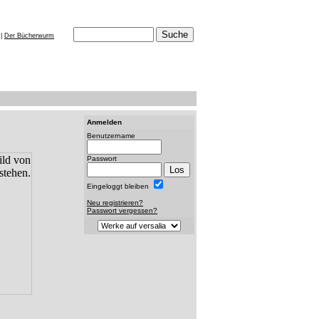
|
Der Bücherwurm
Anmelden
Benutzername
Passwort
Eingeloggt bleiben
Neu registrieren?
Passwort vergessen?