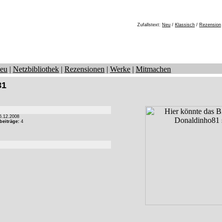
Zufallstext:
Neu
/
Klassisch
/
Rezension
eu
|
Netzbibliothek
|
Rezensionen
|
Werke
|
Mitmachen
81
.12.2008
beiträge:
4