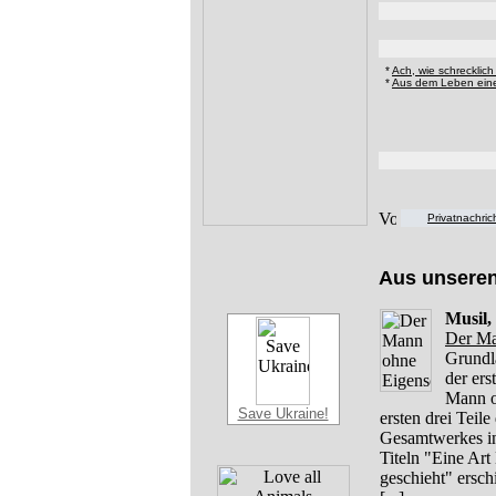
*
Ach, wie schrecklich
*
Aus dem Leben eine
Privatnachri
Aus unsere
Musil,
Der Ma
Grundl
der er
Mann o
Save Ukraine!
ersten drei Teil
Gesamtwerkes in 
Titeln "Eine Art
geschieht" ersc