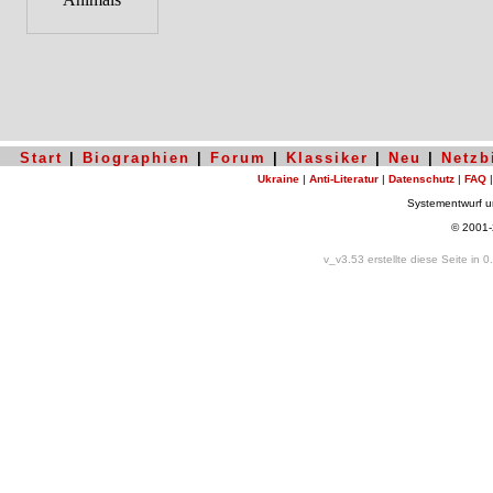
Start
|
Biographien
|
Forum
|
Klassiker
|
Neu
|
Netzb
Ukraine
|
Anti-Literatur
|
Datenschutz
|
FAQ
Systementwurf 
© 2001
v_v3.53 erstellte diese Seite in 