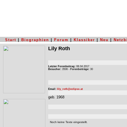
Start
|
Biographien
|
Forum
|
Klassiker
|
Neu
|
Netzb
Lily Roth
Letzter Forenbeitrag:
08.04.2017
Besucher:
3506 -
Forenbeiträge:
30
Email:
lily_roth@eclipso.at
geb. 1968
Noch keine Texte eingestellt.