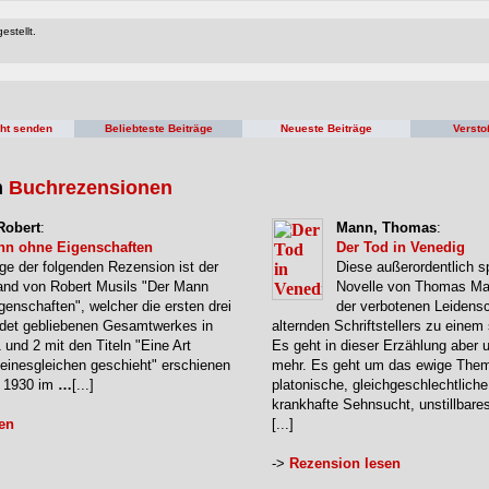
estellt.
cht senden
Beliebteste Beiträge
Neueste Beiträge
Versto
n
Buchrezensionen
Robert
:
Mann, Thomas
:
nn ohne Eigenschaften
Der Tod in Venedig
ge der folgenden Rezension ist der
Diese außerordentlich s
and von Robert Musils "Der Mann
Novelle von Thomas Ma
genschaften", welcher die ersten drei
der verbotenen Leidensc
ndet gebliebenen Gesamtwerkes in
alternden Schriftstellers zu eine
1 und 2 mit den Titeln "Eine Art
Es geht in dieser Erzählung aber 
Seinesgleichen geschieht" erschienen
mehr. Es geht um das ewige The
e 1930 im
…
[...]
platonische, gleichgeschlechtliche
krankhafte Sehnsucht, unstillbare
en
[...]
->
Rezension lesen