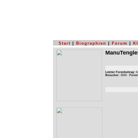
Start
|
Biographien
|
Forum
|
K
ManuTengle
Letzter Forenbeitrag:
04
Besucher:
3849 -
Foren