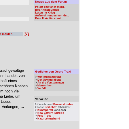
Neues aus dem Forum
Pojatz empfängt Mord...
Bot-Anmeldungen
Lesen im Krieg
Aufzeichnungen von de...
Kein Platz für szeni...
ß melden
prachgewaltige
Gedichte von Georg Trakl
nn handelt von
>
Winterdämmerung
>
Der Gewitterabend
haft eines
>
An die Verstummten
m schönen Knaben.
>
Menschheit
>
Verfall
um noch viel
ma Liebe, um
Verweise
 Liebe,
> Gedichtband
Dunkelstunden
s Verlangen,
…
> Neue
Gedichte
: fahnenrost
>
Kunstportal
xarto.com
>
New Eastern Europe
>
Free Tibet
>
Naturschutzbund