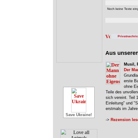
Noch keine Texte eing
Privatnachri
Aus unsere
Musil, 
Der Ma
Grundla
erste B
ohne Ei
Teile des unvolle
sich vereint. Teil 
Einleitung" und "
erstmals im Jahr
Save Ukraine!
->
Rezension les