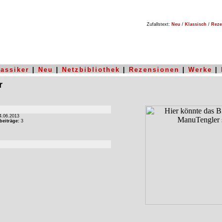
Zufallstext:
Neu
/
Klassisch
/
Reze
lassiker
|
Neu
|
Netzbibliothek
|
Rezensionen
|
Werke
|
r
.06.2013
beiträge:
3