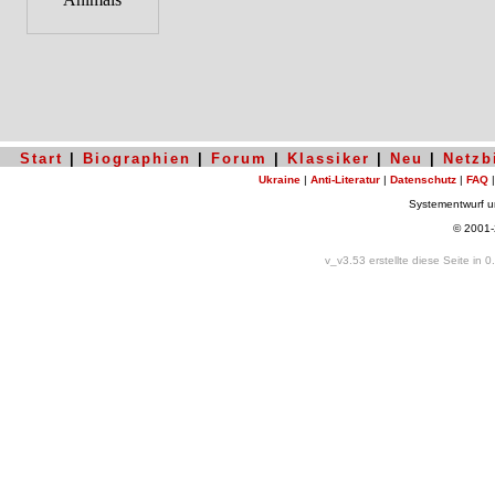
Start
|
Biographien
|
Forum
|
Klassiker
|
Neu
|
Netzb
Ukraine
|
Anti-Literatur
|
Datenschutz
|
FAQ
Systementwurf 
© 2001
v_v3.53 erstellte diese Seite in 