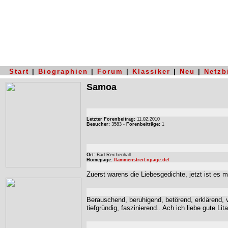
Start
|
Biographien
|
Forum
|
Klassiker
|
Neu
|
Netzb
Samoa
Letzter Forenbeitrag:
11.02.2010
Besucher:
3583 -
Forenbeiträge:
1
Ort:
Bad Reichenhall
Homepage:
flammenstreit.npage.de/
Zuerst warens die Liebesgedichte, jetzt ist e
Berauschend, beruhigend, betörend, erklärend, ve
tiefgründig, faszinierend.. Ach ich liebe gute Lita