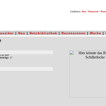
Zufallstext:
Neu
/
Klassisch
/
Reze
lassiker
|
Neu
|
Netzbibliothek
|
Rezensionen
|
Werke
|
e
.04.2007
beiträge:
17