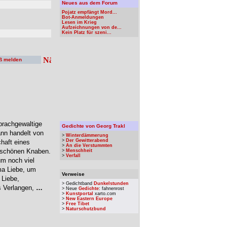
Neues aus dem Forum
Pojatz empfängt Mord...
Bot-Anmeldungen
Lesen im Krieg
Aufzeichnungen von de...
Kein Platz für szeni...
ß melden
prachgewaltige
Gedichte von Georg Trakl
nn handelt von
>
Winterdämmerung
>
Der Gewitterabend
haft eines
>
An die Verstummten
m schönen Knaben.
>
Menschheit
>
Verfall
um noch viel
ma Liebe, um
Verweise
 Liebe,
> Gedichtband
Dunkelstunden
s Verlangen,
…
> Neue
Gedichte
: fahnenrost
>
Kunstportal
xarto.com
>
New Eastern Europe
>
Free Tibet
>
Naturschutzbund