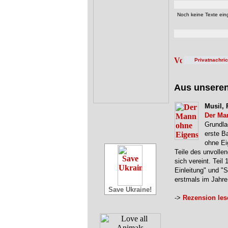
Noch keine Texte eing
Privatnachri
Aus unsere
Musil, 
Der Ma
Grundla
erste B
ohne Ei
Teile des unvolle
sich vereint. Teil 
Einleitung" und "
erstmals im Jahr
Save Ukraine!
->
Rezension les