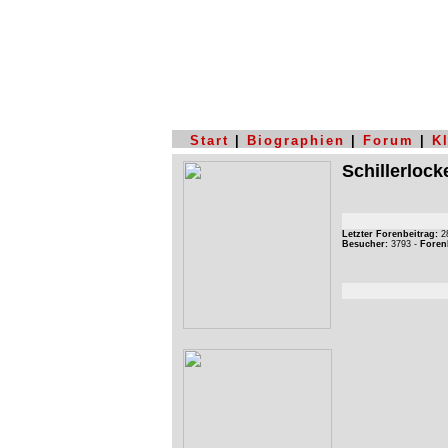
Start
|
Biographien
|
Forum
|
K
Schillerlock
Letzter Forenbeitrag:
28
Besucher:
3793 -
Foren