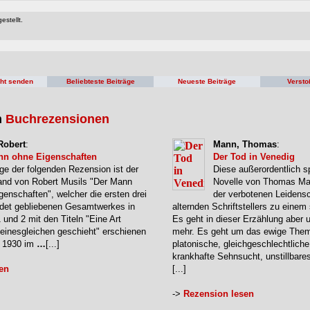
estellt.
cht senden
Beliebteste Beiträge
Neueste Beiträge
Versto
n
Buchrezensionen
Robert
:
Mann, Thomas
:
nn ohne Eigenschaften
Der Tod in Venedig
ge der folgenden Rezension ist der
Diese außerordentlich s
and von Robert Musils "Der Mann
Novelle von Thomas Ma
genschaften", welcher die ersten drei
der verbotenen Leidensc
ndet gebliebenen Gesamtwerkes in
alternden Schriftstellers zu eine
1 und 2 mit den Titeln "Eine Art
Es geht in dieser Erzählung aber 
Seinesgleichen geschieht" erschienen
mehr. Es geht um das ewige The
e 1930 im
…
[...]
platonische, gleichgeschlechtliche
krankhafte Sehnsucht, unstillbare
en
[...]
->
Rezension lesen