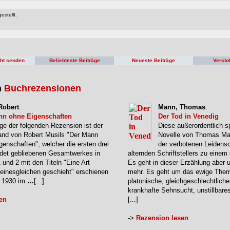
estellt.
cht senden
Beliebteste Beiträge
Neueste Beiträge
Versto
n
Buchrezensionen
Robert
:
Mann, Thomas
:
nn ohne Eigenschaften
Der Tod in Venedig
ge der folgenden Rezension ist der
Diese außerordentlich s
and von Robert Musils "Der Mann
Novelle von Thomas Ma
genschaften", welcher die ersten drei
der verbotenen Leidensc
ndet gebliebenen Gesamtwerkes in
alternden Schriftstellers zu eine
1 und 2 mit den Titeln "Eine Art
Es geht in dieser Erzählung aber 
Seinesgleichen geschieht" erschienen
mehr. Es geht um das ewige The
e 1930 im
…
[...]
platonische, gleichgeschlechtliche
krankhafte Sehnsucht, unstillbare
en
[...]
->
Rezension lesen