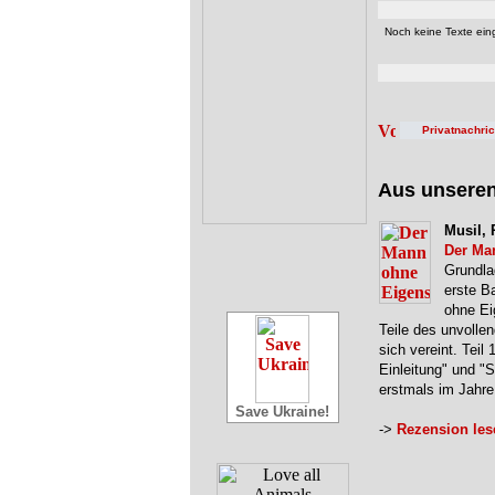
Noch keine Texte eing
Privatnachri
Aus unsere
Musil, 
Der Ma
Grundla
erste B
ohne Ei
Teile des unvolle
sich vereint. Teil 
Einleitung" und "
erstmals im Jahr
Save Ukraine!
->
Rezension les