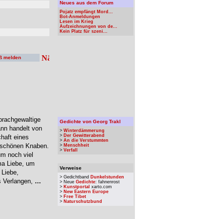
Neues aus dem Forum
Pojatz empfängt Mord...
Bot-Anmeldungen
Lesen im Krieg
Aufzeichnungen von de...
Kein Platz für szeni...
ß melden
prachgewaltige
Gedichte von Georg Trakl
nn handelt von
>
Winterdämmerung
>
Der Gewitterabend
haft eines
>
An die Verstummten
m schönen Knaben.
>
Menschheit
>
Verfall
um noch viel
ma Liebe, um
Verweise
 Liebe,
> Gedichtband
Dunkelstunden
s Verlangen,
…
> Neue
Gedichte
: fahnenrost
>
Kunstportal
xarto.com
>
New Eastern Europe
>
Free Tibet
>
Naturschutzbund