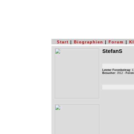
Start
|
Biographien
|
Forum
|
K
StefanS
Letzter Forenbeitrag:
17
Besucher:
3512 -
Foren