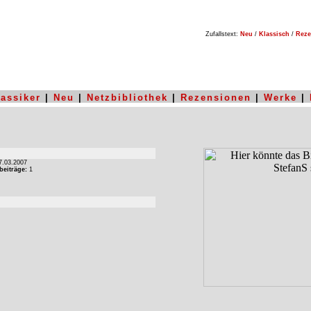
Zufallstext:
Neu
/
Klassisch
/
Reze
lassiker
|
Neu
|
Netzbibliothek
|
Rezensionen
|
Werke
|
.03.2007
beiträge:
1