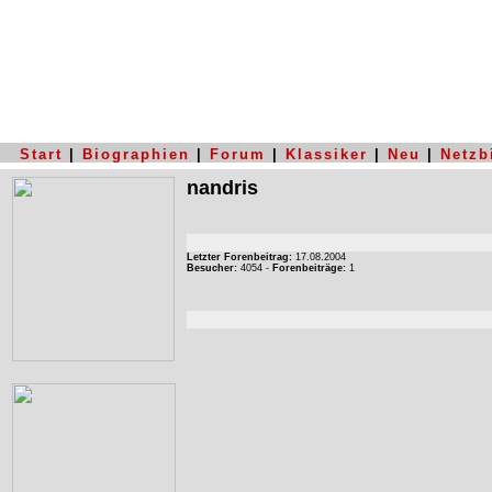
Start
|
Biographien
|
Forum
|
Klassiker
|
Neu
|
Netzb
nandris
Letzter Forenbeitrag:
17.08.2004
Besucher:
4054 -
Forenbeiträge:
1