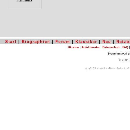
Start
|
Biographien
|
Forum
|
Klassiker
|
Neu
|
Netzb
Ukraine
|
Anti-Literatur
|
Datenschutz
|
FAQ
Systementwurf 
© 2001
v_v3.53 erstellte diese Seite in 