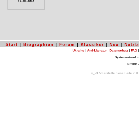
Start
|
Biographien
|
Forum
|
Klassiker
|
Neu
|
Netzb
Ukraine
|
Anti-Literatur
|
Datenschutz
|
FAQ
Systementwurf 
© 2001
v_v3.53 erstellte diese Seite in 