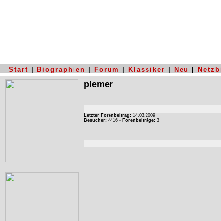
Start
|
Biographien
|
Forum
|
Klassiker
|
Neu
|
Netzb
plemer
Letzter Forenbeitrag:
14.03.2009
Besucher:
4416 -
Forenbeiträge:
3