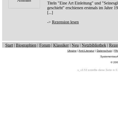
Titeln "Eine Art Einleitung" und "Seinesg
geschieht" erschienen erstmals im Jahre 
[...]
->
Rezension lesen
Start
|
Biographien
|
Forum
|
Klassiker
|
Neu
|
Netzbibliothek
|
Reze
Ukraine
|
Anti-Literatur
|
Datenschutz
|
FA
Systementwur
© 200
v_v3.53 erstellte diese Seite in 