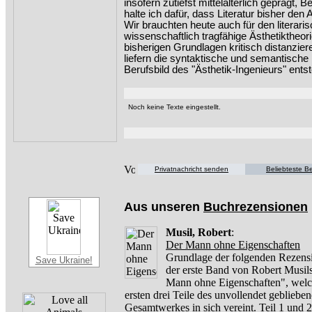
insofern zutiefst mittelalterlich geprägt, 
halte ich dafür, dass Literatur bisher de
Wir brauchten heute auch für den literari
wissenschaftlich tragfähige Ästhetiktheori
bisherigen Grundlagen kritisch distanzie
liefern die syntaktische und semantische 
Berufsbild des "Ästhetik-Ingenieurs" ents
Noch keine Texte eingestellt.
Privatnachricht senden
Beliebteste Be
Aus unseren
Buchrezensionen
Musil, Robert
:
Der Mann ohne Eigenschaften
Grundlage der folgenden Rezensi
Save Ukraine!
der erste Band von Robert Musil
Mann ohne Eigenschaften", welc
ersten drei Teile des unvollendet gebliebe
Gesamtwerkes in sich vereint. Teil 1 und 2