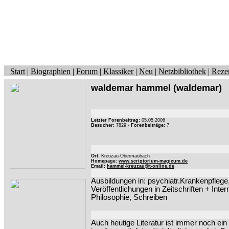
Start
|
Biographien
|
Forum
|
Klassiker
|
Neu
|
Netzbibliothek
|
Reze
waldemar hammel
(waldemar)
Letzter Forenbeitrag:
05.05.2006
Besucher:
7829 -
Forenbeiträge:
7
Ort:
Kreuzau-Obermaubach
Homepage:
www.scriptorium-magicum.de
Email:
hammel-kreuzau@t-online.de
Ausbildungen in: psychiatr.Krankenpflege,
Veröffentlichungen in Zeitschriften + Inte
Philosophie, Schreiben
Auch heutige Literatur ist immer noch e