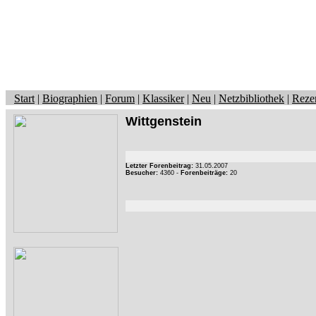
Start
|
Biographien
|
Forum
|
Klassiker
|
Neu
|
Netzbibliothek
|
Reze
Wittgenstein
Letzter Forenbeitrag:
31.05.2007
Besucher:
4360 -
Forenbeiträge:
20