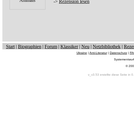
->
Rezension lesen
Start
|
Biographien
|
Forum
|
Klassiker
|
Neu
|
Netzbibliothek
|
Reze
Ukraine
|
Anti-Literatur
|
Datenschutz
|
FA
Systementwur
© 200
v_v3.53 erstellte diese Seite in 