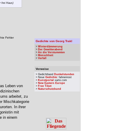
 frei Haus)
phie Fehler
Gedichte von Georg Trakl
>
Winterdämmerung
>
Der Gewitterabend
>
An die Verstummten
>
Menschheit
>
Verfall
Verweise
> Gedichtband
Dunkelstunden
> Neue
Gedichte
: fahnenrost
>
Kunstportal
xarto.com
>
New Eastern Europe
das Leben von
>
Free Tibet
>
Naturschutzbund
dizinischen
iums arbeitet, zu
er Mischkategorie
orten. In ihrer
gonistin mit
ie in einem