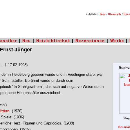
Zufallstext:
Neu
/
Klassisch
/
Reze
lassiker
|
Neu
|
Netzbibliothek
|
Rezensionen
|
Werke
|
 Ernst Jünger
5 – † 17.02.1998)
Buchvo
 der in Heidelberg geboren wurde und in Riedlingen starb, war
 Schriftsteller. Berühmt wurde er durch sein
gebuch "In Stahlgewittern", das sich auf negative Weise durch
prochene Herzenskälte auszeichnet.
ahl)
ittern
. (1920)
 Spiele. (1936)
Jünge
rliche Herz. Figuren und Capriccios. (1938)
Bei amaz
orklippen. (1939)