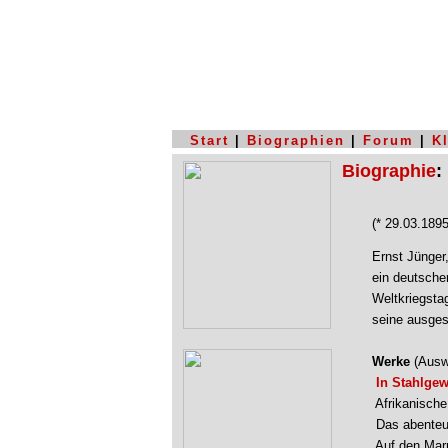
Start
|
Biographien
|
Forum
|
K
Biographie
:
(* 29.03.189
Ernst Jünger,
ein deutscher
Weltkriegsta
seine ausges
Werke
(Ausw
In Stahlgew
Afrikanische
Das abenteue
Auf den Marm