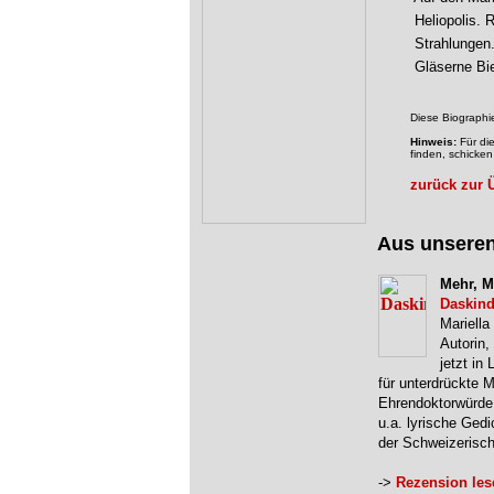
Heliopolis. R
Strahlungen.
Gläserne Bie
Diese Biographi
Hinweis:
Für die
finden, schicken
zurück zur 
Aus unsere
Mehr, M
Daskin
Mariella
Autorin,
jetzt in
für unterdrückte M
Ehrendoktorwürde 
u.a. lyrische Ged
der Schweizerisch
->
Rezension les