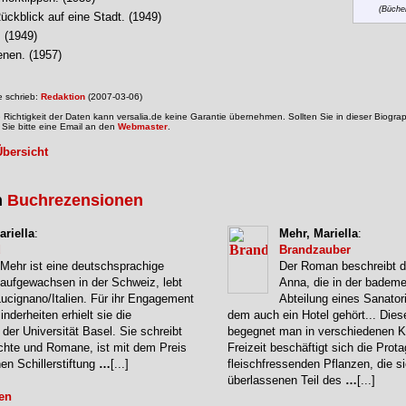
(Bücher
ückblick auf eine Stadt. (1949)
 (1949)
nen. (1957)
e schrieb:
Redaktion
(2007-03-06)
 Richtigkeit der Daten kann versalia.de keine Garantie übernehmen. Sollten Sie in dieser Biogra
 Sie bitte eine Email an den
Webmaster
.
Übersicht
n
Buchrezensionen
ariella
:
Mehr, Mariella
:
d
Brandzauber
 Mehr ist eine deutschsprachige
Der Roman beschreibt 
 aufgewachsen in der Schweiz, lebt
Anna, die in der bademe
 Lucignano/Italien. Für ihr Engagement
Abteilung eines Sanator
inderheiten erhielt sie die
dem auch ein Hotel gehört... Dies
der Universität Basel. Sie schreibt
begegnet man in verschiedenen Kur
ichte und Romane, ist mit dem Preis
Freizeit beschäftigt sich die Prota
en Schillerstiftung
…
[...]
fleischfressenden Pflanzen, die s
überlassenen Teil des
…
[...]
en