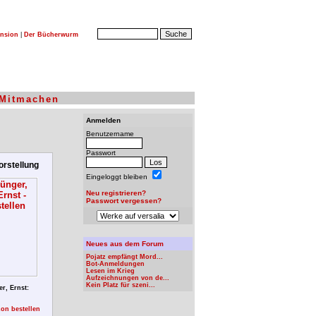
nsion
|
Der Bücherwurm
Mitmachen
Anmelden
Benutzername
Passwort
rstellung
Eingeloggt bleiben
Neu registrieren?
Passwort vergessen?
Neues aus dem Forum
Pojatz empfängt Mord...
Bot-Anmeldungen
Lesen im Krieg
Aufzeichnungen von de...
Kein Platz für szeni...
r, Ernst:
on bestellen