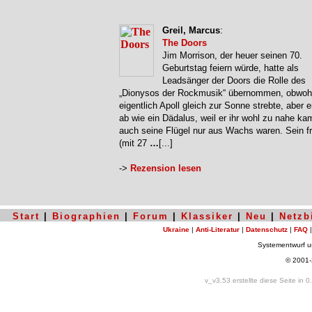
Greil, Marcus
:
The Doors
Jim Morrison, der heuer seinen 70.
Geburtstag feiern würde, hatte als
Leadsänger der Doors die Rolle des
„Dionysos der Rockmusik“ übernommen, obwohl
eigentlich Apoll gleich zur Sonne strebte, aber e
ab wie ein Dädalus, weil er ihr wohl zu nahe ka
auch seine Flügel nur aus Wachs waren. Sein f
(mit 27
…
[...]
->
Rezension lesen
Start
|
Biographien
|
Forum
|
Klassiker
|
Neu
|
Netzb
Ukraine
|
Anti-Literatur
|
Datenschutz
|
FAQ
Systementwurf 
© 2001
v_v3.53 erstellte diese Seite in 