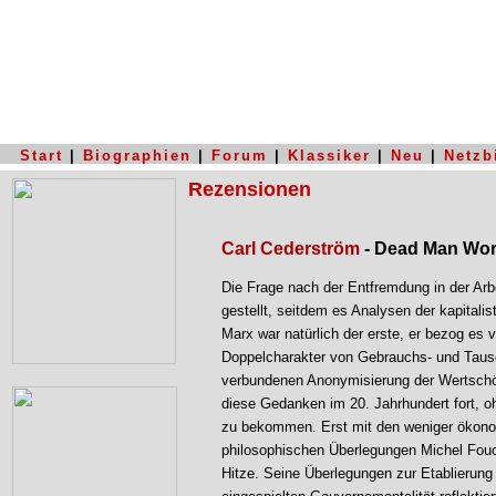
Start
|
Biographien
|
Forum
|
Klassiker
|
Neu
|
Netzb
Rezensionen
Carl Cederström
- Dead Man Wor
Die Frage nach der Entfremdung in der Arbe
gestellt, seitdem es Analysen der kapitali
Marx war natürlich der erste, er bezog es 
Doppelcharakter von Gebrauchs- und Taus
verbundenen Anonymisierung der Wertschö
diese Gedanken im 20. Jahrhundert fort, 
zu bekommen. Erst mit den weniger ökon
philosophischen Überlegungen Michel Fou
Hitze. Seine Überlegungen zur Etablierung e