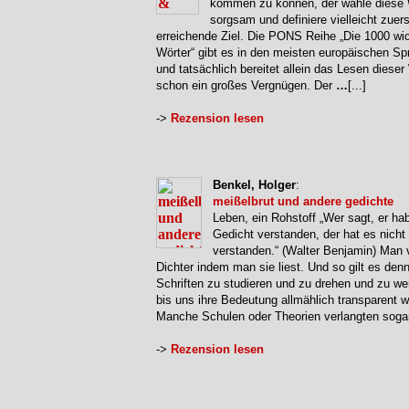
kommen zu können, der wähle diese 
sorgsam und definiere vielleicht zuer
erreichende Ziel. Die PONS Reihe „Die 1000 wic
Wörter“ gibt es in den meisten europäischen S
und tatsächlich bereitet allein das Lesen dieser
schon ein großes Vergnügen. Der
…
[...]
->
Rezension lesen
Benkel, Holger
:
meißelbrut und andere gedichte
Leben, ein Rohstoff „Wer sagt, er ha
Gedicht verstanden, der hat es nicht
verstanden.“ (Walter Benjamin) Man 
Dichter indem man sie liest. Und so gilt es denn
Schriften zu studieren und zu drehen und zu w
bis uns ihre Bedeutung allmählich transparent w
Manche Schulen oder Theorien verlangten soga
->
Rezension lesen