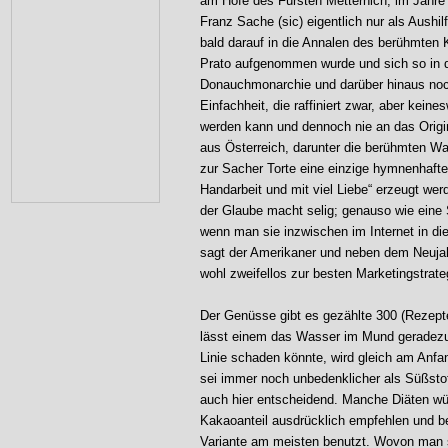
am Hofe des Fürsten Metternich, im Jahre
Franz Sache (sic) eigentlich nur als Aushilf
bald darauf in die Annalen des berühmten
Prato aufgenommen wurde und sich so in 
Donauchmonarchie und darüber hinaus noch 
Einfachheit, die raffiniert zwar, aber kei
werden kann und dennoch nie an das Origina
aus Österreich, darunter die berühmten Wa
zur Sacher Torte eine einzige hymnenhafte
Handarbeit und mit viel Liebe“ erzeugt werd
der Glaube macht selig; genauso wie eine
wenn man sie inzwischen im Internet in die
sagt der Amerikaner und neben dem Neujah
wohl zweifellos zur besten Marketingstrat
Der Genüsse gibt es gezählte 300 (Rezept
lässt einem das Wasser im Mund geradezu
Linie schaden könnte, wird gleich am Anfa
sei immer noch unbedenklicher als Süßstof
auch hier entscheidend. Manche Diäten w
Kakaoanteil ausdrücklich empfehlen und b
Variante am meisten benutzt. Wovon man si