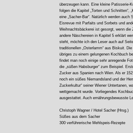
überzeugen kann. Eine kleine Patisserie-Ku
folgen die Kapitel „Torten und Schnitten“, 
eine „Sacher-Bar“. Natürlich werden auch
Eisrevue mit Parfaits und Sorbets und ande
Weihnachtsbäckerei ist gesorgt, wenn die
andere Näschereien in Kapitel 5 erklärt w
steht, möchte ich den Leser auch auf Seit
traditionellen „Osterlamm“ aus Biskuit. Die
übriges zu einem gelungenen Kochbuch bei
findet man noch einige sehr anregende Fo
die „süßen Habsburger“ zum Beispiel. Erst
Zucker aus Spanien nach Wien. Als er 1522
noch ein süßes Niemandsland und der Herr
Zuckerkultur“ seiner Wiener Untertanen, wa
wettgemacht wurde. Vorliegendes Kochbuch
ausgestattet. Auch ernährungsbewusste Le
Christoph Wagner / Hotel Sacher (Hrsg.)
Süßes aus dem Sacher
300 verführerische Mehlspeis-Rezepte