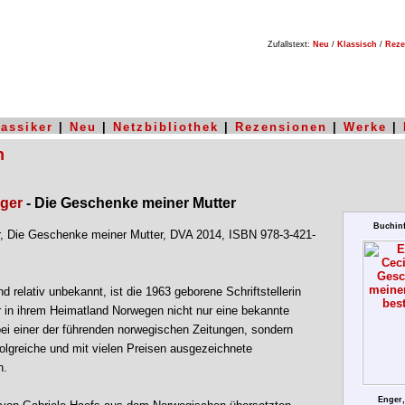
Zufallstext:
Neu
/
Klassisch
/
Reze
lassiker
|
Neu
|
Netzbibliothek
|
Rezensionen
|
Werke
|
n
nger
- Die Geschenke meiner Mutter
Buchin
r, Die Geschenke meiner Mutter, DVA 2014, ISBN 978-3-421-
d relativ unbekannt, ist die 1963 geborene Schriftstellerin
r in ihrem Heimatland Norwegen nicht nur eine bekannte
 bei einer der führenden norwegischen Zeitungen, sondern
folgreiche und mit vielen Preisen ausgezeichnete
n.
Enger,