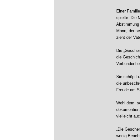
Einer Familie
spielte. Die 
Abstimmung ü
Mann, der sc
zieht der Vat
Die „Geschen
die Geschicht
Verbundenhei
Sie schöpft u
die unbeschre
Freude am S
Wohl dem, so
dokumentiert
vielleicht au
„Die Geschen
wenig Beacht