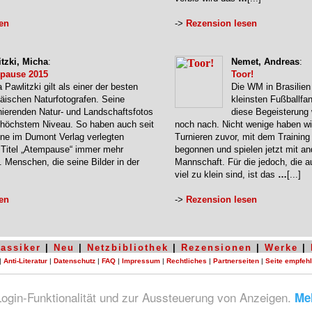
en
->
Rezension lesen
tzki, Micha
:
Nemet, Andreas
:
pause 2015
Toor!
 Pawlitzki gilt als einer der besten
Die WM in Brasilien
äischen Naturfotografen. Seine
kleinsten Fußballfa
nierenden Natur- und Landschaftsfotos
diese Begeisterung w
 höchstem Niveau. So haben auch seit
noch nach. Nicht wenige haben wi
ine im Dumont Verlag verlegten
Turnieren zuvor, mit dem Training
 Titel „Atempause“ immer mehr
begonnen und spielen jetzt mit and
 Menschen, die seine Bilder in der
Mannschaft. Für die jedoch, die a
viel zu klein sind, ist das
…
[...]
en
->
Rezension lesen
lassiker
|
Neu
|
Netzbibliothek
|
Rezensionen
|
Werke
|
|
Anti-Literatur
|
Datenschutz
|
FAQ
|
Impressum
|
Rechtliches
|
Partnerseiten
|
Seite empfeh
Systementwurf und -programmierung von
zerovision.de
© 2001-2026 by
Arne-Wigand Baganz
 Login-Funktionalität und zur Aussteuerung von Anzeigen.
Me
v_v3.53 erstellte diese Seite in 0.020575 sek.