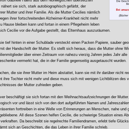
r von Gabriele Haefs aus dem Norwegischen übersetzten
Die Gesch
Mu
nähert sie sich, stark autobiographisch gefärbt, der
Bei amazo
rer Mutter und ihrer Familie. Als die Mutter Cecilies nämlich
(Bücher 
egen ihrer fortschreitenden Alzheimer-Krankheit nicht mehr
zu Hause bleiben kann und fortan in einem Pflegeheim leben
sich Cecilie vor die Aufgabe gestellt, das Elternhaus auszuräumen.
sie tief hinten in einer Schublade versteckt einen Packen Papiere, sauber geo
it der Handschrift der Mutter. Es stellt sich heraus, dass die Mutter ohne W
lienmitglieder über einen Zeitraum von nahezu vierzig Jahren jedes Jahr alle
schenke vermerkt hat, die in der Familie gegenseitig ausgetauscht wurden.
hen, die sie ihrer Mutter im Heim abstattet, kann sie mit ihr darüber nicht re
nt ihre Tochter nicht mehr und diese muss sich mit wenigen Lichtblitzen des 
chtnisses der Mutter zufrieden geben.
ver beschäftigt sie sich fortan mit den Weihnachtsaufzeichnungen der Mutter.
logisch vor und lässt sich von den dort aufgeführten Namen und Jahreszahle
äsenten forttreiben in eine Welle von Erinnerungen an Menschen, nahe und g
gebliebene. All diese Szenen helfen Cecilie, die schwierige Situation eines A
 verkraften. Da beschreibt sie regelrechte Familiendramen, erlebt tiefe Glüc
ärmt sich an Geschichten, die das Leben in ihrer Familie schrieb.