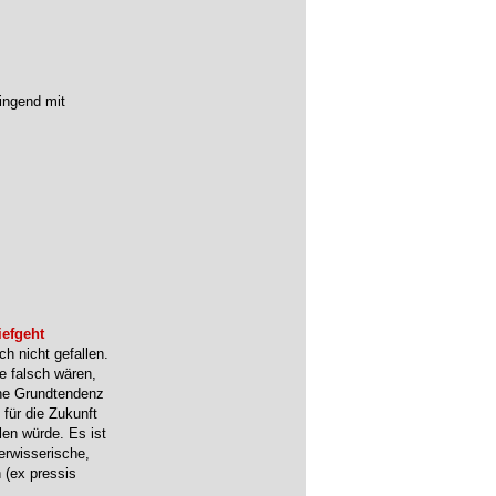
ingend mit
efgeht
ch nicht gefallen.
e falsch wären,
ine Grundtendenz
 für die Zukunft
len würde. Es ist
erwisserische,
 (ex pressis