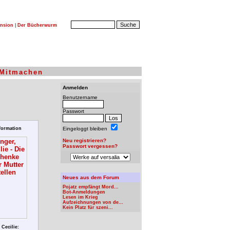
nsion
|
Der Bücherwurm
Mitmachen
Anmelden
Benutzername
Passwort
formation
Eingeloggt bleiben
Neu registrieren?
Passwort vergessen?
Neues aus dem Forum
Pojatz empfängt Mord...
Bot-Anmeldungen
Lesen im Krieg
Aufzeichnungen von de...
Kein Platz für szeni...
 Cecilie: