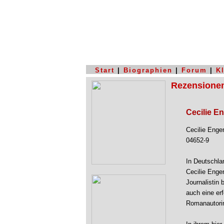
Start
|
Biographien
|
Forum
|
K
Rezensione
Cecilie E
Cecilie Enge
04652-9
In Deutschlan
Cecilie Enge
Journalistin
auch eine er
Romanautori