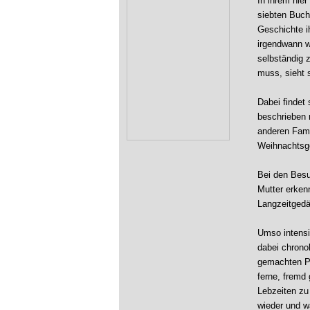
In ihrem hie
siebten Buch 
Geschichte ih
irgendwann w
selbständig 
muss, sieht 
Dabei findet 
beschrieben m
anderen Fami
Weihnachtsge
Bei den Besuc
Mutter erken
Langzeitgedä
Umso intensi
dabei chrono
gemachten Pr
ferne, fremd 
Lebzeiten zu
wieder und w