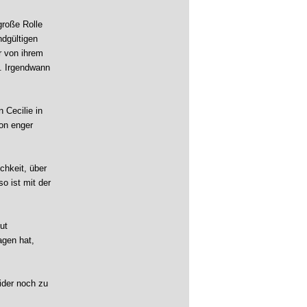
große Rolle
ndgültigen
r von ihrem
t. Irgendwann
 Cecilie in
von enger
chkeit, über
so ist mit der
ut
agen hat,
ider noch zu