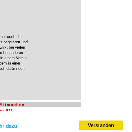
 hat auch die
ns begeistert und
irkt bei vielen
e bei anderen
 in einem Verein
ern in einer
uch dafür noch
Mitmachen
len
|
RSS
Verstanden
hr dazu