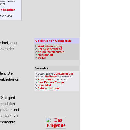
enke meiner
tter
n bestellen
frei Haus)
Gedichte von Georg Trakl
rdnet, eng
>
Winterdämmerung
issen der
>
Der Gewitterabend
>
An die Verstummten
>
Menschheit
>
Verfall
Verweise
den. Die
> Gedichtband
Dunkelstunden
> Neue
Gedichte
: fahnenrost
verbliebenen
>
Kunstportal
xarto.com
>
New Eastern Europe
>
Free Tibet
>
Naturschutzbund
 Sie geht
n und den
eliebte und
bschieds zu
ksmomente