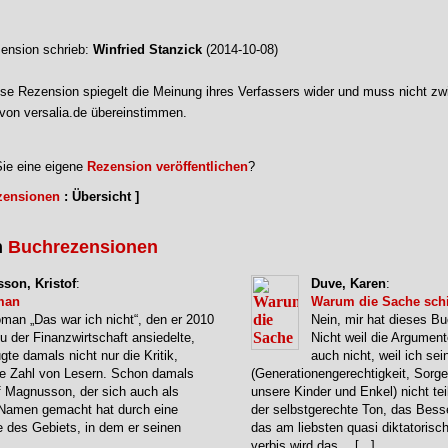
ension schrieb:
Winfried Stanzick
(2014-10-08)
se Rezension spiegelt die Meinung ihres Verfassers wider und muss nicht zw
von versalia.de übereinstimmen.
ie eine eigene
Rezension veröffentlichen
?
zensionen
: Übersicht ]
n
Buchrezensionen
son, Kristof
:
Duve, Karen
:
man
Warum die Sache schi
man „Das war ich nicht“, den er 2010
Nein, mir hat dieses Bu
eu der Finanzwirtschaft ansiedelte,
Nicht weil die Argument
gte damals nicht nur die Kritik,
auch nicht, weil ich se
ße Zahl von Lesern. Schon damals
(Generationengerechtigkeit, Sorge
f Magnusson, der sich auch als
unsere Kinder und Enkel) nicht tei
 Namen gemacht hat durch eine
der selbstgerechte Ton, das Bess
 des Gebiets, in dem er seinen
das am liebsten quasi diktatorisch
verbis wird das
…
[...]