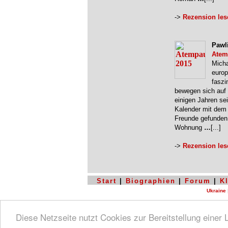
->
Rezension les
Pawli
Atem
Micha
europ
faszi
bewegen sich auf
einigen Jahren se
Kalender mit dem
Freunde gefunden.
Wohnung
…
[...]
->
Rezension les
Start
|
Biographien
|
Forum
|
K
Ukraine
Diese Netzseite nutzt Cookies zur Bereitstellung einer