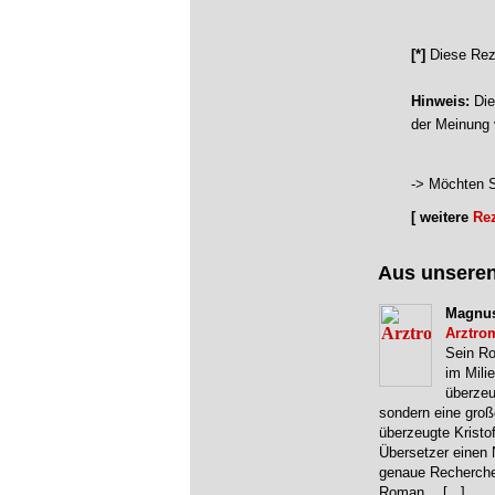
[*]
Diese Rez
Hinweis:
Die
der Meinung 
-> Möchten S
[ weitere
Re
Aus unsere
Magnus
Arztro
Sein Ro
im Mili
überzeu
sondern eine gro
überzeugte Kristo
Übersetzer einen
genaue Recherche
Roman
…
[...]