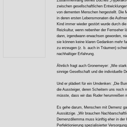
Zusammenhang seines Buches „Hyperakt
zwischen gesellschaftlichen Entwicklungen
von dementen Menschen hergestellt. Die M
in deren ersten Lebensmonaten die Aufmerk
Kind immer wieder gestört wurde durch die
Reizkultur, wenn nebenher der Fernseher lä
dann, irgendwann erwachsen geworden, nie 
sie können keine klaren Gedanken mehr fass
zu erzeugen (z. b. auch in Träumen) schwi
nachhaltiger Erfahrung.
Ähnlich fragt auch Gronemeyer: „Wie stark
sinnige Gesellschaft und die individuelle
Und er plädiert für ein Umdenken: „Die Bu
die Aussteiger, deren Scheitern uns noch 
müsste, dass wir das Ruder herumreißen m
Es gehe darum, Menschen mit Demenz gast
Aussätzige. „Wir brauchen Nachbarschaftl
Demenzdilemma muss künftig eher in der Ko
Perfektionierung spezialisierter Versorgun