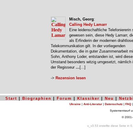
Misch, Georg
:
Calling Hedy Lamarr
Eine leidenschaftliche Telefoniererin s
gewesen sein, diese Hedy Lamarr, di
als Erfinderin der modernen drahtlos
Telekommunikation gilt. In der vorliegenden
Dokumentation, die in guter Zusammenarbeit mi
Sohn, Anthony Loder, entstanden ist, wird diese
Umstand besonders witzig umgesetzt, nämlich
der Regisseur
…
[...]
->
Rezension lesen
Start
|
Biographien
|
Forum
|
Klassiker
|
Neu
|
Netzb
Ukraine
|
Anti-Literatur
|
Datenschutz
|
FAQ
Systementwurf 
© 2001
v_v3.53 erstellte diese Seite in 